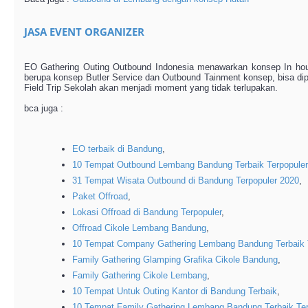
JASA EVENT ORGANIZER
EO Gathering Outing Outbound Indonesia menawarkan konsep In hous
berupa konsep Butler Service dan Outbound Tainment konsep, bisa dip
Field Trip Sekolah akan menjadi moment yang tidak terlupakan.
bca juga :
EO terbaik di Bandung
,
10 Tempat Outbound Lembang Bandung Terbaik Terpopuler
31 Tempat Wisata Outbound di Bandung Terpopuler 2020
,
Paket Offroad
,
Lokasi Offroad di Bandung Terpopuler
,
Offroad Cikole Lembang Bandung
,
10 Tempat Company Gathering Lembang Bandung Terbaik T
Family Gathering Glamping Grafika Cikole Bandung
,
Family Gathering Cikole Lembang
,
10 Tempat Untuk Outing Kantor di Bandung Terbaik
,
10 Tempat Family Gathering Lembang Bandung Terbaik Ter