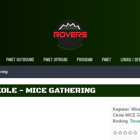
Selamat Datang 
PAKET OUTBOUND
PAKET OFFROAD
PROGRAM
PAKET
LOKASI / DE
ering
OLE - MICE GATHERING
Kegiatan:
Wisa
Cikole MICE G
Booking:
Ters