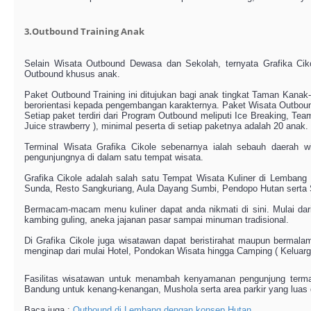
3.Outbound Training Anak
Selain Wisata Outbound Dewasa dan Sekolah, ternyata Grafika Ci
Outbound khusus anak.
Paket Outbound Training ini ditujukan bagi anak tingkat Taman Kanak
berorientasi kepada pengembangan karakternya. Paket Wisata Outbound 
Setiap paket terdiri dari Program Outbound meliputi Ice Breaking, T
Juice strawberry ), minimal peserta di setiap paketnya adalah 20 anak.
Terminal Wisata Grafika Cikole sebenarnya ialah sebauh daerah 
pengunjungnya di dalam satu tempat wisata.
Grafika Cikole adalah salah satu Tempat Wisata Kuliner di Lembang
Sunda, Resto Sangkuriang, Aula Dayang Sumbi, Pendopo Hutan serta
Bermacam-macam menu kuliner dapat anda nikmati di sini. Mulai dar
kambing guling, aneka jajanan pasar sampai minuman tradisional.
Di Grafika Cikole juga wisatawan dapat beristirahat maupun bermal
menginap dari mulai Hotel, Pondokan Wisata hingga Camping ( Keluarg
Fasilitas wisatawan untuk menambah kenyamanan pengunjung termas
Bandung untuk kenang-kenangan, Mushola serta area parkir yang luas
Baca juga :
Outbound di Lembang dengan konsep Hutan