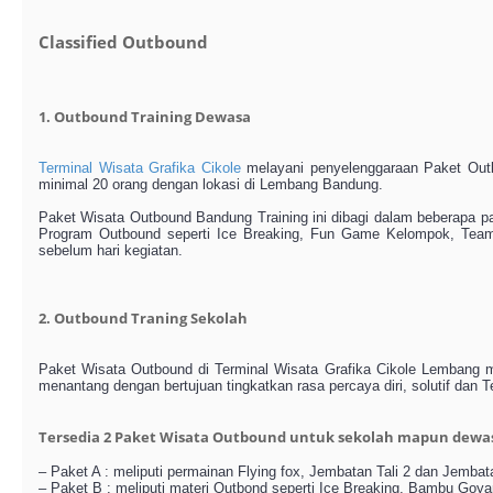
Classified Outbound
1. Outbound Training Dewasa
Terminal Wisata Grafika Cikole
melayani penyelenggaraan Paket Outb
minimal 20 orang dengan lokasi di Lembang Bandung.
Paket Wisata Outbound Bandung Training ini dibagi dalam beberapa pak
Program Outbound seperti Ice Breaking, Fun Game Kelompok, Team 
sebelum hari kegiatan.
2. Outbound Traning Sekolah
Paket Wisata Outbound di Terminal Wisata Grafika Cikole Lembang
menantang dengan bertujuan tingkatkan rasa percaya diri, solutif dan
Tersedia 2 Paket Wisata Outbound untuk sekolah mapun dewasa 
– Paket A : meliputi permainan Flying fox, Jembatan Tali 2 dan Jemba
– Paket B : meliputi materi Outbond seperti Ice Breaking, Bambu Goyan