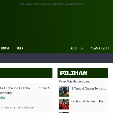
Di Website Resmi Rovers Adventure Indonesia
STINASI
VILLA
ABOUT US
NEWS & EVENT
PILIHAN
Paket Wisata Lembang Offroad
ta Outbound Grafika
: 18205
3 Tempat Outing Terbaik di Lembang Bandung
athering
edia
Outbound Bandung Bareng Rovers Sangat Berkesan
0 ulasan
Tulis ulasan
/