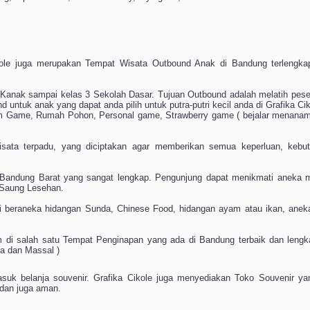
kole juga merupakan Tempat Wisata Outbound Anak di Bandung terlengk
-Kanak sampai kelas 3 Sekolah Dasar. Tujuan Outbound adalah melatih pese
untuk anak yang dapat anda pilih untuk putra-putri kecil anda di Grafika C
eam Game, Rumah Pohon, Personal game, Strawberry game ( bejalar menanam 
wisata terpadu, yang diciptakan agar memberikan semua keperluan, ke
 Bandung Barat yang sangat lengkap. Pengunjung dapat menikmati aneka me
 Saung Lesehan.
i beraneka hidangan Sunda, Chinese Food, hidangan ayam atau ikan, aneka 
am di salah satu Tempat Penginapan yang ada di Bandung terbaik dan leng
a dan Massal )
uk belanja souvenir. Grafika Cikole juga menyediakan Toko Souvenir yan
 dan juga aman.