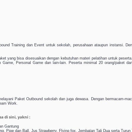
ound Training dan Event untuk sekolah, perusahaan ataupun instansi. De
et yang bisa disesuaikan dengan kebutuhan materi pelatihan untuk peserta. 
Game, Personal Game dan lain-lain. Peserta minimal 20 orang/paket da
 melayani Paket Outbound sekolah dan juga dewasa. Dengan bermacam-ma
 Team Work.
di sini, yakni :
tan Gantung
g, Pipe dan Ball, Jus Strawberry, Flying fox, Jembatan Tali Dua serta Turun 