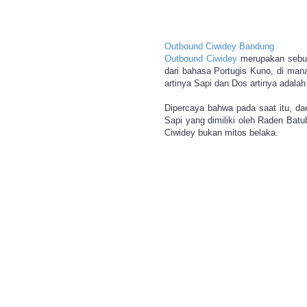
(1)
Gunung Tangkuban Perahu
(1)
Outbound Ciwidey Bandung
Outbound Ciwidey
merupakan sebua
Jasa Outbound (2)
dari bahasa Portugis Kuno, di man
Jasa Outbound Bandung
artinya Sapi dan Dos artinya adalah
(2)
Dipercaya bahwa pada saat itu, dae
Jasa Outbound Lembang
Sapi yang dimiliki oleh Raden Batu
(2)
Ciwidey bukan mitos belaka.
Jasa Permainan Outbound
(3)
Kampung Gajah (1)
Kawah Putih Ciwidey (1)
Kebun Binatang Bandung
(1)
Kebun Strawberry Ciwidey
(1)
Kota Bandung (3)