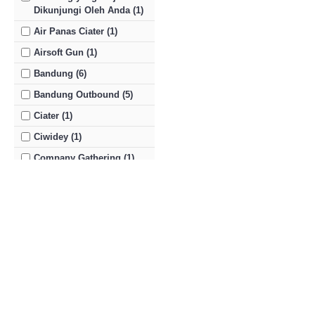
Dikunjungi Oleh Anda (1)
Air Panas Ciater (1)
Airsoft Gun (1)
Bandung (6)
Bandung Outbound (5)
Ciater (1)
Ciwidey (1)
Company Gathering (1)
Curug Dago (1)
Danau Situ Patenggang (1)
EO (4)
EO Outbound Bandung (2)
EO Outbound Lembang (2)
EO Outing (1)
Employee Gathering (1)