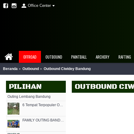
Office Center
OFFROAD
OUTBOUND
PAINTBALL
ARCHERY
RAFTING
Beranda
Outbound
Outbound Ciwidey Bandung
PILIHAN
OUTBOUND CIW
Outing Lembang Bandung
6 Tempat Terpopuler Outbound Lembang Bandung 2019
FAMILY OUTING BANDUNG