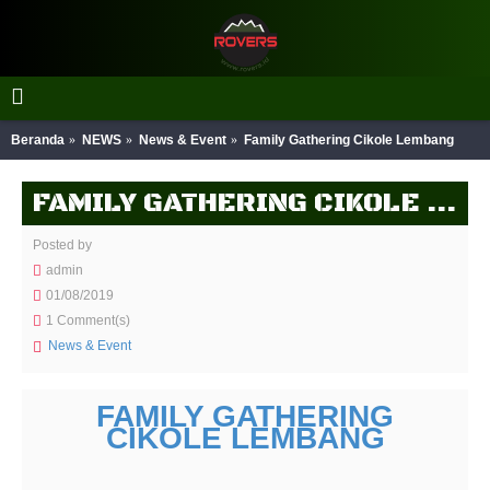
Beranda
NEWS
News & Event
Family Gathering Cikole Lembang
FAMILY GATHERING CIKOLE LEMBANG
Posted by
admin
01/08/2019
1 Comment(s)
News & Event
FAMILY GATHERING
CIKOLE LEMBANG