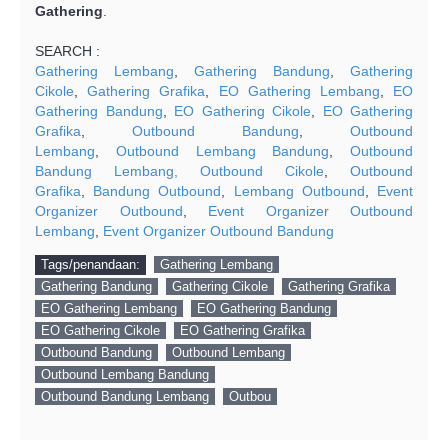
Gathering
.
SEARCH :
Gathering Lembang
,
Gathering Bandung
,
Gathering
Cikole
,
Gathering Grafika
,
EO Gathering Lembang
,
EO
Gathering Bandung
,
EO Gathering Cikole
,
EO Gathering
Grafika
,
Outbound Bandung
,
Outbound
Lembang
,
Outbound Lembang Bandung
,
Outbound
Bandung Lembang, Outbound Cikole
,
Outbound
Grafika
,
Bandung Outbound
,
Lembang Outbound
,
Event
Organizer Outbound
,
Event Organizer Outbound
Lembang
,
Event Organizer Outbound Bandung
Tags/penandaan:
Gathering Lembang
Gathering Bandung
Gathering Cikole
Gathering Grafika
EO Gathering Lembang
EO Gathering Bandung
EO Gathering Cikole
EO Gathering Grafika
Outbound Bandung
Outbound Lembang
Outbound Lembang Bandung
Outbound Bandung Lembang
Outbou