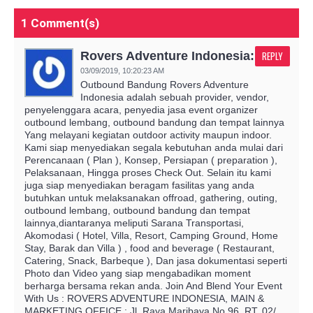
1 Comment(s)
Rovers Adventure Indonesia:
REPLY
03/09/2019,
10:20:23 AM
Outbound Bandung Rovers Adventure
Indonesia adalah sebuah provider, vendor,
penyelenggara acara, penyedia jasa event organizer
outbound lembang, outbound bandung dan tempat lainnya
Yang melayani kegiatan outdoor activity maupun indoor.
Kami siap menyediakan segala kebutuhan anda mulai dari
Perencanaan ( Plan ), Konsep, Persiapan ( preparation ),
Pelaksanaan, Hingga proses Check Out. Selain itu kami
juga siap menyediakan beragam fasilitas yang anda
butuhkan untuk melaksanakan offroad, gathering, outing,
outbound lembang, outbound bandung dan tempat
lainnya,diantaranya meliputi Sarana Transportasi,
Akomodasi ( Hotel, Villa, Resort, Camping Ground, Home
Stay, Barak dan Villa ) , food and beverage ( Restaurant,
Catering, Snack, Barbeque ), Dan jasa dokumentasi seperti
Photo dan Video yang siap mengabadikan moment
berharga bersama rekan anda. Join And Blend Your Event
With Us : ROVERS ADVENTURE INDONESIA, MAIN &
MARKETING OFFICE : Jl. Raya Maribaya No.96. RT. 02/