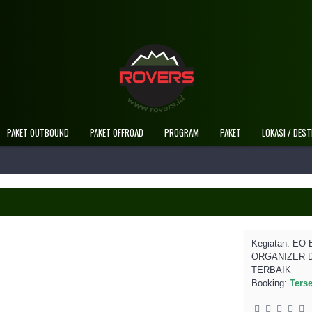
Selamat Datang Di Website Resmi Rovers
PAKET OUTBOUND
PAKET OFFROAD
PROGRAM
PAKET
LOKASI / DEST
Kegiatan:
EO 
ORGANIZER 
TERBAIK
Booking:
Ters