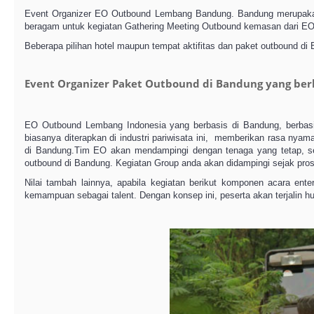
Event Organizer EO Outbound Lembang Bandung. Bandung merupakan sal
beragam untuk kegiatan Gathering Meeting Outbound kemasan dari E
Beberapa pilihan hotel maupun tempat aktifitas dan paket outbound d
Event Organizer Paket Outbound di Bandung yang be
EO Outbound Lembang Indonesia yang berbasis di Bandung, berbasis
biasanya diterapkan di industri pariwisata ini, memberikan rasa ny
di Bandung.Tim EO akan mendampingi dengan tenaga yang tetap, seh
outbound di Bandung. Kegiatan Group anda akan didampingi sejak pr
Nilai tambah lainnya, apabila kegiatan berikut komponen acara en
kemampuan sebagai talent. Dengan konsep ini, peserta akan terjalin 