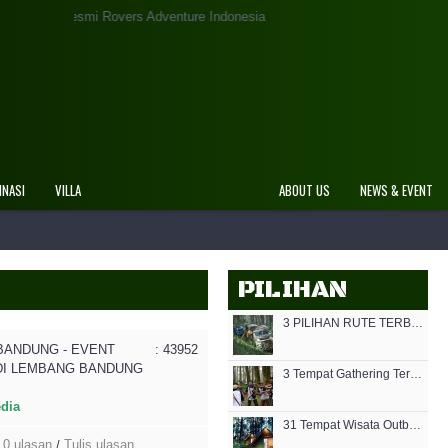
 Adventure Indonesia
INASI
VILLA
ABOUT US
NEWS & EVENT
PILIHAN
3 PILIHAN RUTE TERBAIK JALUR OFFROAD DI LEMBANG BANDUNG
BANDUNG - EVENT
: 43952
DI LEMBANG BANDUNG
3 Tempat Gathering Terbaik di Lembang Bandung
edia
31 Tempat Wisata Outbound di Bandung Terpopuler 2021
0 ulasan
Tulis ulasan
/