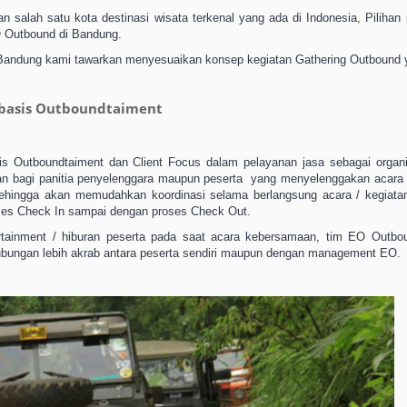
ah satu kota destinasi wisata terkenal yang ada di Indonesia, Pilihan pe
O Outbound di Bandung.
i Bandung kami tawarkan menyesuaikan konsep kegiatan Gathering Outbound y
rbasis Outboundtaiment
 Outboundtaiment dan Client Focus dalam pelayanan jasa sebagai organi
aman bagi panitia penyelenggara maupun peserta yang menyelenggakan acara
ingga akan memudahkan koordinasi selama berlangsung acara / kegiatan 
oses Check In sampai dengan proses Check Out.
tertainment / hiburan peserta pada saat acara kebersamaan, tim EO Outb
hubungan lebih akrab antara peserta sendiri maupun dengan management EO.