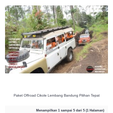
Paket Offroad Cikole Lembang Bandung Pilihan Tepat
Menampilkan 1 sampai 5 dari 5 (1 Halaman)