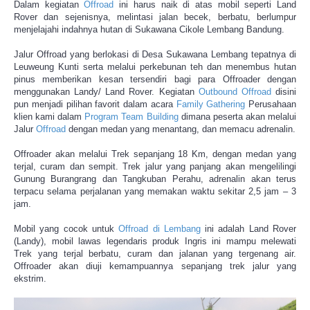
Dalam kegiatan
Offroad
ini harus naik di atas mobil seperti Land
Rover dan sejenisnya, melintasi jalan becek, berbatu, berlumpur
menjelajahi indahnya hutan di Sukawana Cikole Lembang Bandung.
Jalur Offroad yang berlokasi di Desa Sukawana Lembang tepatnya di
Leuweung Kunti serta melalui perkebunan teh dan menembus hutan
pinus memberikan kesan tersendiri bagi para Offroader dengan
menggunakan Landy/ Land Rover. Kegiatan
Outbound
Offroad
disini
pun menjadi pilihan favorit dalam acara
Family Gathering
Perusahaan
klien kami dalam
Program
Team Building
dimana peserta akan melalui
Jalur
Offroad
dengan medan yang menantang, dan memacu adrenalin.
Offroader akan melalui Trek sepanjang 18 Km, dengan medan yang
terjal, curam dan sempit. Trek jalur yang panjang akan mengelilingi
Gunung Burangrang dan Tangkuban Perahu, adrenalin akan terus
terpacu selama perjalanan yang memakan waktu sekitar 2,5 jam – 3
jam.
Mobil yang cocok untuk
Offroad di Lembang
ini adalah Land Rover
(Landy), mobil lawas legendaris produk Ingris ini mampu melewati
Trek yang terjal berbatu, curam dan jalanan yang tergenang air.
Offroader akan diuji kemampuannya sepanjang trek jalur yang
ekstrim.