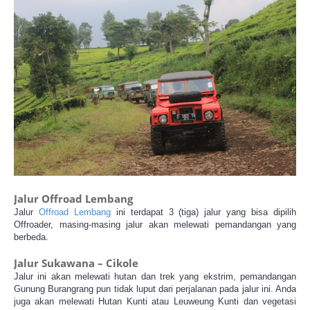
Jalur Offroad Lembang
Jalur
Offroad Lembang
ini terdapat 3 (tiga) jalur yang bisa dipilih
Offroader, masing-masing jalur akan melewati pemandangan yang
berbeda.
Jalur Sukawana – Cikole
Jalur ini akan melewati hutan dan trek yang ekstrim, pemandangan
Gunung Burangrang pun tidak luput dari perjalanan pada jalur ini. Anda
juga akan melewati Hutan Kunti atau Leuweung Kunti dan vegetasi