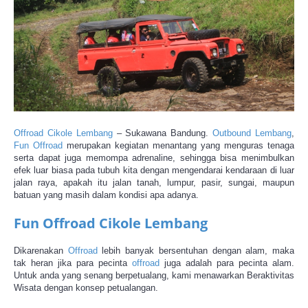
Offroad Cikole Lembang
– Sukawana Bandung.
Outbound Lembang
,
Fun Offroad
merupakan kegiatan menantang yang menguras tenaga
serta dapat juga memompa adrenaline, sehingga bisa menimbulkan
efek luar biasa pada tubuh kita dengan mengendarai kendaraan di luar
jalan raya, apakah itu jalan tanah, lumpur, pasir, sungai, maupun
batuan yang masih dalam kondisi apa adanya.
Fun Offroad Cikole Lembang
Dikarenakan
Offroad
lebih banyak bersentuhan dengan alam, maka
tak heran jika para pecinta
offroad
juga adalah para pecinta alam.
Untuk anda yang senang berpetualang, kami menawarkan Beraktivitas
Wisata dengan konsep petualangan.