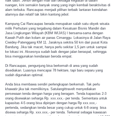
naik daun. Jenuh dengan mall dan berbagai kegiatan di dalam
ruangan, kini semakin banyak orang yang ingin kembali beraktivitas di
alam terbuka. Rancaupas menjadi pilihan terbaik lantaran keindahan
alamnya dan relatif tak bikin kantong jebol.
Kampung Cai Rancaupas berada merupakan salah satu obyek wisata
milik Perhutani yang tergabung dalam Kesatuan Bisnis Mandiri dan
Jasa Lingkungan Wilayah (KBM WIJAS) I bersama-sama dengan
Kawah Putih dan kolam air panas Cimanggu. Lokasinya di Jalan Raya
Ciwidey-Patenggang KM 11. Jaraknya sekitra 50 km dari pusat Kota
Bandung. Jika tak macet, hanya perlu sekitar 1,5 jam untuk sampai
ke lokasi ini. Aksesnya sudah baik dengan jalan beraspal, sehingga
bisa menggunakan kendaraan beroda empat.
Di Rancaupas, pengunjung bisa berkemah di area yang sudah
disediakan. Luasnya mencapai 78 hektare, tapi baru separu yang
sudah digunakan optimal.
Anda bisa membawa sendiri perlengkapan berkemah. Tak perlu
khawatir jika tak memilikinya. Satulangittravelt menyediakan
persewaan tenda dengan harga yang beragam. Tenda kapasitas 2-3
orang disewakan seharga Rp. xxx.xxx,- per tenda. Sementara untuk
kapasitas 4-5 orang bisa dipinjam dengan harga Rp xxx.xxx,-
pertenda, sedangkan tenda besar yang cukup untuk 6-8 orang bisa
disewa seharga Rp. xxx.xxx,- per tenda. Terkenal sebagai kawasan