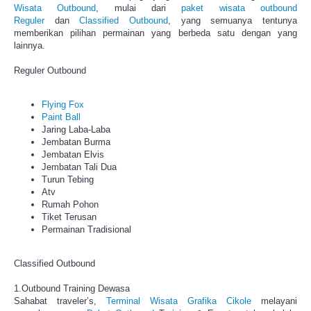
Wisata Outbound
, mulai dari
paket wisata outbound
Reguler
dan
Classified Outbound
, yang semuanya tentunya
memberikan pilihan permainan yang berbeda satu dengan yang
lainnya.
Reguler Outbound
Flying Fox
Paint Ball
Jaring Laba-Laba
Jembatan Burma
Jembatan Elvis
Jembatan Tali Dua
Turun Tebing
Atv
Rumah Pohon
Tiket Terusan
Permainan Tradisional
Classified Outbound
1.Outbound Training Dewasa
Sahabat traveler’s,
Terminal Wisata Grafika Cikole
melayani