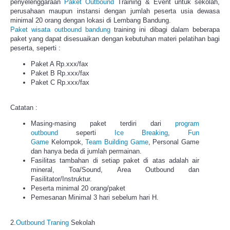
penyelenggaraan
Paket Outbound
Training & Event untuk sekolah,
perusahaan maupun instansi dengan jumlah peserta usia dewasa
minimal 20 orang dengan lokasi di Lembang Bandung.
Paket wisata outbound bandung
training ini dibagi dalam beberapa
paket yang dapat disesuaikan dengan kebutuhan materi pelatihan bagi
peserta, seperti :
Paket A Rp.xxx/fax
Paket B Rp.xxx/fax
Paket C Rp.xxx/fax
Catatan :
Masing-masing paket terdiri dari
program
outbound
seperti
Ice Breaking
,
Fun
Game
Kelompok,
Team Building Game
, Personal Game
dan hanya beda di jumlah permainan.
Fasilitas tambahan di setiap paket di atas adalah air
mineral, Toa/Sound, Area Outbound dan
Fasilitator/Instruktur.
Peserta minimal 20 orang/paket
Pemesanan Minimal 3 hari sebelum hari H.
2.
Outbound Traning
Sekolah