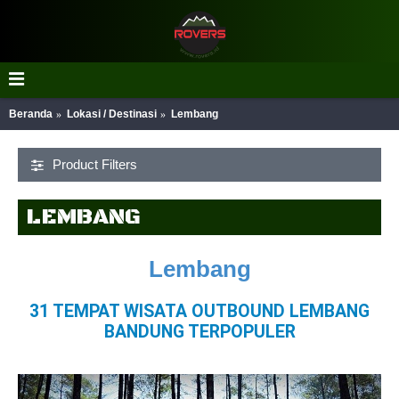
Beranda
Lokasi / Destinasi
Lembang
Product Filters
LEMBANG
Lembang
31 TEMPAT WISATA OUTBOUND LEMBANG
BANDUNG TERPOPULER