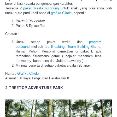
berorientasi kepada pengembangan karakter.
Tersedia 2
paket wisata outboung
untuk anak yang bisa anda pilih
untuk putra-putri kecil anda di
grafika Cikole
, seperti :
Paket A Rp.xxx/fax
Paket B Rp.xxx/fax
Catatan :
Untuk setiap paket terdiri dari
program
outbound
meliputi
Ice Breaking
,
Team Building Game
,
Rumah Pohon, Personal game.Dan di paket B ada
tambahan Strawberry game ( bejalar menanam bibit
strawberry, buah i ons dan Juice strawberry )
Minimal peserta di setiap paketnya dalah 20 anak.
Nama :
Grafika Cikole
Alamat : Jl.Raya Tangkuban Perahu Km 8
2.TREETOP ADVENTURE PARK