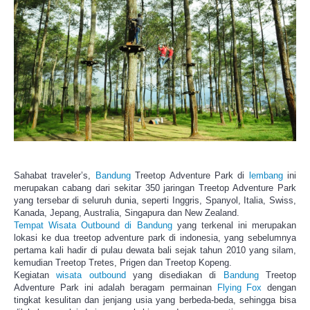
Sahabat traveler’s,
Bandung
Treetop Adventure Park di
lembang
ini
merupakan cabang dari sekitar 350 jaringan Treetop Adventure Park
yang tersebar di seluruh dunia, seperti Inggris, Spanyol, Italia, Swiss,
Kanada, Jepang, Australia, Singapura dan New Zealand.
Tempat Wisata Outbound di Bandung
yang terkenal ini merupakan
lokasi ke dua treetop adventure park di indonesia, yang sebelumnya
pertama kali hadir di pulau dewata bali sejak tahun 2010 yang silam,
kemudian Treetop Tretes, Prigen dan Treetop Kopeng.
Kegiatan
wisata outbound
yang disediakan di
Bandung
Treetop
Adventure Park ini adalah beragam permainan
Flying Fox
dengan
tingkat kesulitan dan jenjang usia yang berbeda-beda, sehingga bisa