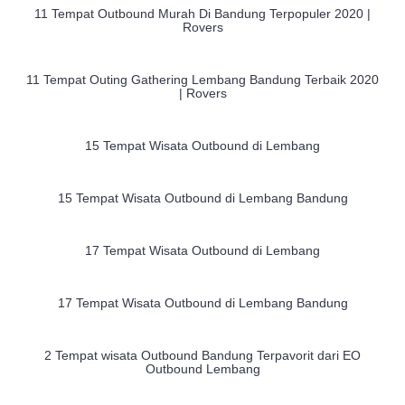
11 Tempat Outbound Murah Di Bandung Terpopuler 2020 |
Rovers
11 Tempat Outing Gathering Lembang Bandung Terbaik 2020
| Rovers
15 Tempat Wisata Outbound di Lembang
15 Tempat Wisata Outbound di Lembang Bandung
17 Tempat Wisata Outbound di Lembang
17 Tempat Wisata Outbound di Lembang Bandung
2 Tempat wisata Outbound Bandung Terpavorit dari EO
Outbound Lembang