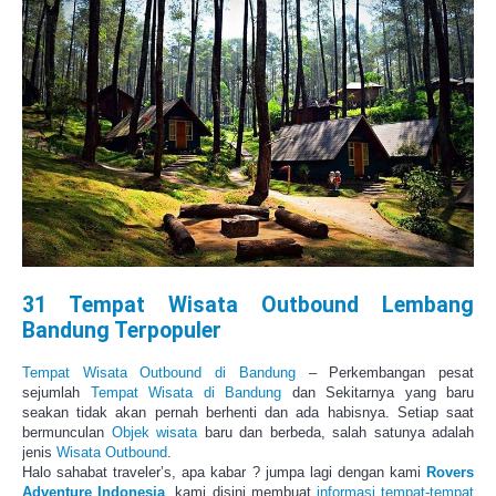
31 Tempat Wisata Outbound Lembang
Bandung Terpopuler
Tempat Wisata
Outbound di Bandung
– Perkembangan pesat
sejumlah
Tempat Wisata di Bandung
dan Sekitarnya yang baru
seakan tidak akan pernah berhenti dan ada habisnya. Setiap saat
bermunculan
Objek wisata
baru dan berbeda, salah satunya adalah
jenis
Wisata
Outbound
.
Halo sahabat traveler’s, apa kabar ? jumpa lagi dengan kami
Rovers
Adventure Indonesia
, kami disini membuat
informasi tempat-tempat