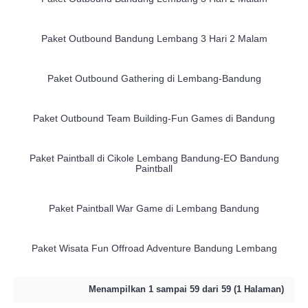
Paket Outbound Bandung Lembang 3 Hari 2 Malam
Paket Outbound Gathering di Lembang-Bandung
Paket Outbound Team Building-Fun Games di Bandung
Paket Paintball di Cikole Lembang Bandung-EO Bandung
Paintball
Paket Paintball War Game di Lembang Bandung
Paket Wisata Fun Offroad Adventure Bandung Lembang
Menampilkan 1 sampai 59 dari 59 (1 Halaman)