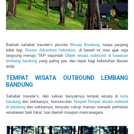
Baiklah sahabat traveler’s pecinta
Wisata Bandung
, tanpa panjang
lebar lagi,
Rovers Adventure Indonesia
di bawah ini mau ajak saja
langsung menuju TKP sejumlah
Objek wisata outbound di kawasan
lembang bandung
yang paling pas dan tepat bagi kebutuhan liburan
anda.
TEMPAT WISATA OUTBOUND LEMBANG
BANDUNG
Sahabat traveler’s, dari sekian banyaknya tempat wisata di
kota
bandung
dan sekitarnya, kemunculan
Tempat-Tempat wisata outbund
di bandung
dan sekitarnya, ternyata cukup mampu menarik perhatian
wisatawan baik lokal, luar daerah maupun mancanegara.