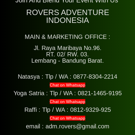
Join And Blend Your Event With Us
ROVERS ADVENTURE
INDONESIA
MAIN & MARKETING OFFICE :
Jl. Raya Maribaya No.96.
RT. 02/ RW. 03.
Lembang - Bandung Barat.
Natasya :
Tlp / WA : 0877-8304-2214
Chat on Whatsapp
Yoga Satria :
Tlp / WA : 0821-1465-9195
Chat on Whatsapp
Raffi :
Tlp / WA : 0812-9329-925
Chat on Whatsapp
email : adm.rovers@gmail.com