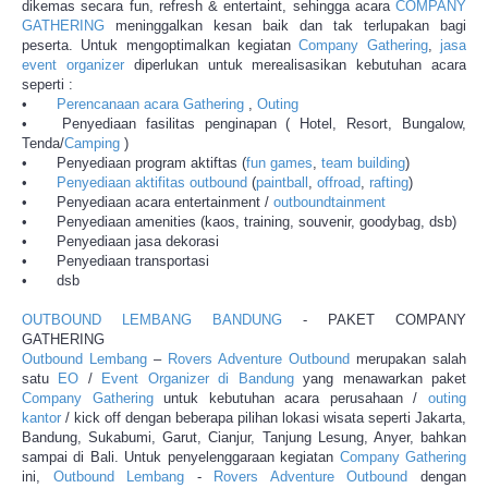
dikemas secara fun, refresh & entertaint, sehingga acara
COMPANY
GATHERING
meninggalkan kesan baik dan tak terlupakan bagi
peserta. Untuk mengoptimalkan kegiatan
Company Gathering
,
jasa
event organizer
diperlukan untuk merealisasikan kebutuhan acara
seperti :
•
Perencanaan acara Gathering
,
Outing
•
Penyediaan fasilitas penginapan ( Hotel, Resort, Bungalow,
Tenda/
Camping
)
•
Penyediaan program aktiftas (
fun games
,
team building
)
•
Penyediaan aktifitas outbound
(
paintball
,
offroad
,
rafting
)
•
Penyediaan acara entertainment /
outboundtainment
•
Penyediaan amenities (kaos, training, souvenir, goodybag, dsb)
•
Penyediaan jasa dekorasi
•
Penyediaan transportasi
•
dsb
OUTBOUND LEMBANG BANDUNG
- PAKET COMPANY
GATHERING
Outbound Lembang
–
Rovers Adventure Outbound
merupakan salah
satu
EO
/
Event Organizer di Bandung
yang menawarkan paket
Company Gathering
untuk kebutuhan acara perusahaan /
outing
kantor
/ kick off dengan beberapa pilihan lokasi wisata seperti Jakarta,
Bandung, Sukabumi, Garut, Cianjur, Tanjung Lesung, Anyer, bahkan
sampai di Bali. Untuk penyelenggaraan kegiatan
Company Gathering
ini,
Outbound Lembang
-
Rovers Adventure Outbound
dengan