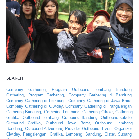
SEARCH :
Company Gathering
,
Program Outbound Lembang Bandung
,
Gathering
,
Program Gathering
,
Company Gathering di Bandung
,
Company Gathering di Lembang
,
Company Gathering di Jawa Barat
,
Company Gathering di Ciwidey
,
Company Gathering di Pangalengan
,
Gathering Bandung
,
Gathering Lembang
,
Gathering Cikole
,
Gathering
Grafika
,
Outbound Lembang
,
Outbound Bandung
,
Outbound Cikole
,
Outbound Grafika
,
Outbound Jawa Barat
,
Outbound Lembang
Bandung
,
Outbound Adventure
,
Provider Outbound
,
Event Organizer
,
Ciwidey
,
Pangalengan
,
Grafika
,
Lembang
,
Bandung
,
Ciater
,
Subang
,