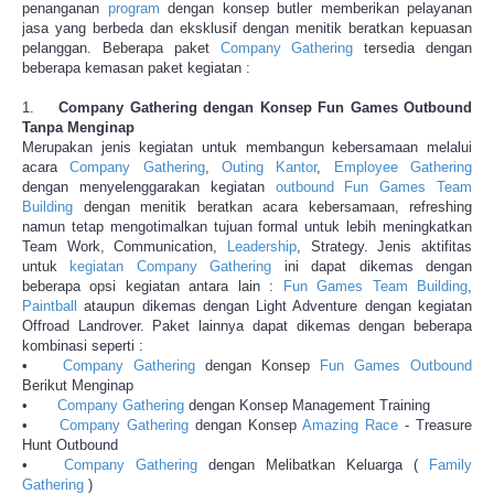
penanganan
program
dengan konsep butler memberikan pelayanan
jasa yang berbeda dan eksklusif dengan menitik beratkan kepuasan
pelanggan. Beberapa paket
Company Gathering
tersedia dengan
beberapa kemasan paket kegiatan :
1.
Company Gathering dengan Konsep Fun Games Outbound
Tanpa Menginap
Merupakan jenis kegiatan untuk membangun kebersamaan melalui
acara
Company Gathering
,
Outing Kantor
,
Employee Gathering
dengan menyelenggarakan kegiatan
outbound
Fun Games
Team
Building
dengan menitik beratkan acara kebersamaan, refreshing
namun tetap mengotimalkan tujuan formal untuk lebih meningkatkan
Team Work, Communication,
Leadership
, Strategy. Jenis aktifitas
untuk
kegiatan Company Gathering
ini dapat dikemas dengan
beberapa opsi kegiatan antara lain :
Fun Games
Team Building
,
Paintball
ataupun dikemas dengan Light Adventure dengan kegiatan
Offroad Landrover. Paket lainnya dapat dikemas dengan beberapa
kombinasi seperti :
•
Company Gathering
dengan Konsep
Fun Games Outbound
Berikut Menginap
•
Company Gathering
dengan Konsep Management Training
•
Company Gathering
dengan Konsep
Amazing Race
- Treasure
Hunt Outbound
•
Company Gathering
dengan Melibatkan Keluarga (
Family
Gathering
)