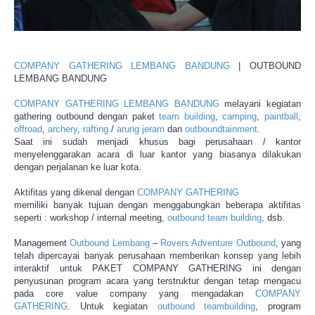
COMPANY GATHERING LEMBANG BANDUNG
| OUTBOUND
LEMBANG BANDUNG
COMPANY GATHERING LEMBANG BANDUNG
melayani kegiatan
gathering outbound dengan paket
team building
,
camping
,
paintball
,
offroad
,
archery
,
rafting
/
arung jeram
dan
outboundtainment
.
Saat ini sudah menjadi khusus bagi perusahaan / kantor
menyelenggarakan acara di luar kantor yang biasanya dilakukan
dengan perjalanan ke luar kota.
Aktifitas yang dikenal dengan
COMPANY GATHERING
memiliki banyak tujuan dengan menggabungkan beberapa aktifitas
seperti : workshop / internal meeting,
outbound team building
, dsb.
Management
Outbound Lembang
–
Rovers Adventure Outbound
, yang
telah dipercayai banyak perusahaan memberikan konsep yang lebih
interaktif untuk PAKET COMPANY GATHERING ini dengan
penyusunan program acara yang terstruktur dengan tetap mengacu
pada core value company yang mengadakan
COMPANY
GATHERING
. Untuk kegiatan
outbound teambuilding
, program