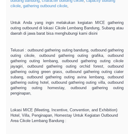
building bandung
,
character building cikole
,
capacity building
cikole
,
gathering outbound cikole
,
Untuk Anda yang ingin melakukan kegiatan MICE gathering
outing outbound di lokasi Cikole Lembang Bandung, Subang atau
daerah di jawa barat bisa menghubungi kami disini
Telusuri : outbound gathering outing bandung, outbound gathering
outing cikole, outbound gathering outing grafika, outbound
gathering outing lembang, outbound gathering outing cikole
jayagiri, outbound gathering outing orchid forest, outbound
gathering outing green grass, outbound gathering outing ciater
subang, outbound gathering outing avina lembang, outbound
gathering outing hotel, outbound gathering outing villa, outbound
gathering outing homestay, outbound gathering outing
penginapan,
Lokasi MICE (Meeting, Incentive, Convention, and Exhibition)
Hotel, Villa, Penginapan, Homestay Untuk Kegiatan Outbound
Area Cikole Lembang Bandung :