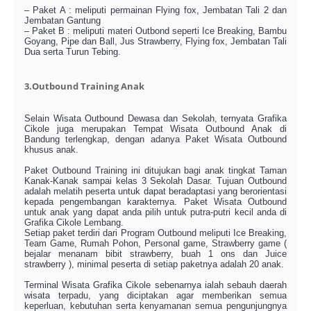
– Paket A : meliputi permainan Flying fox, Jembatan Tali 2 dan
Jembatan Gantung
– Paket B : meliputi materi Outbond seperti Ice Breaking, Bambu
Goyang, Pipe dan Ball, Jus Strawberry, Flying fox, Jembatan Tali
Dua serta Turun Tebing.
3.Outbound Training Anak
Selain Wisata Outbound Dewasa dan Sekolah, ternyata Grafika
Cikole juga merupakan Tempat Wisata Outbound Anak di
Bandung terlengkap, dengan adanya Paket Wisata Outbound
khusus anak.
Paket Outbound Training ini ditujukan bagi anak tingkat Taman
Kanak-Kanak sampai kelas 3 Sekolah Dasar. Tujuan Outbound
adalah melatih peserta untuk dapat beradaptasi yang berorientasi
kepada pengembangan karakternya. Paket Wisata Outbound
untuk anak yang dapat anda pilih untuk putra-putri kecil anda di
Grafika Cikole Lembang.
Setiap paket terdiri dari Program Outbound meliputi Ice Breaking,
Team Game, Rumah Pohon, Personal game, Strawberry game (
bejalar menanam bibit strawberry, buah 1 ons dan Juice
strawberry ), minimal peserta di setiap paketnya adalah 20 anak.
Terminal Wisata Grafika Cikole sebenarnya ialah sebauh daerah
wisata terpadu, yang diciptakan agar memberikan semua
keperluan, kebutuhan serta kenyamanan semua pengunjungnya