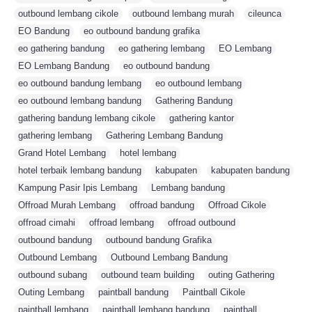
outbound lembang cikole
,
outbound lembang murah
,
cileunca
,
EO Bandung
,
eo outbound bandung grafika
,
eo gathering bandung
,
eo gathering lembang
,
EO Lembang
,
EO Lembang Bandung
,
eo outbound bandung
,
eo outbound bandung lembang
,
eo outbound lembang
,
eo outbound lembang bandung
,
Gathering Bandung
,
gathering bandung lembang cikole
,
gathering kantor
,
gathering lembang
,
Gathering Lembang Bandung
,
Grand Hotel Lembang
,
hotel lembang
,
hotel terbaik lembang bandung
,
kabupaten
,
kabupaten bandung
,
Kampung Pasir Ipis Lembang
,
Lembang bandung
,
Offroad Murah Lembang
,
offroad bandung
,
Offroad Cikole
,
offroad cimahi
,
offroad lembang
,
offroad outbound
,
outbound bandung
,
outbound bandung Grafika
,
Outbound Lembang
,
Outbound Lembang Bandung
,
outbound subang
,
outbound team building
,
outing Gathering
,
Outing Lembang
,
paintball bandung
,
Paintball Cikole
,
paintball lembang
,
paintball lembang bandung
,
paintball
,