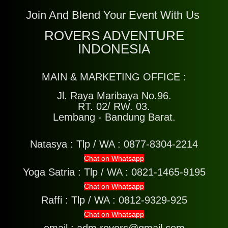
Join And Blend Your Event With Us
ROVERS ADVENTURE
INDONESIA
MAIN & MARKETING OFFICE :
Jl. Raya Maribaya No.96.
RT. 02/ RW. 03.
Lembang - Bandung Barat.
Natasya :
Tlp / WA : 0877-8304-2214
Chat on Whatsapp
Yoga Satria :
Tlp / WA : 0821-1465-9195
Chat on Whatsapp
Raffi :
Tlp / WA : 0812-9329-925
Chat on Whatsapp