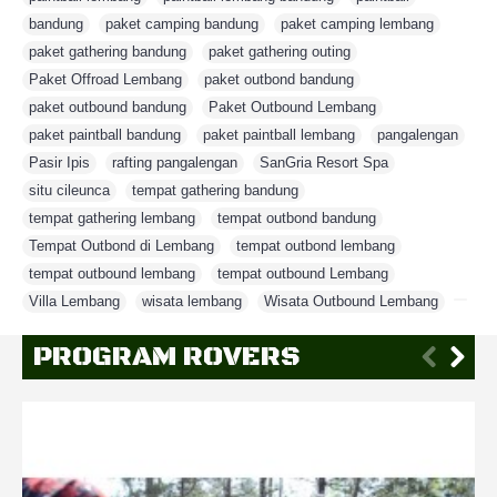
bandung
,
paket camping bandung
,
paket camping lembang
,
paket gathering bandung
,
paket gathering outing
,
Paket Offroad Lembang
,
paket outbond bandung
,
paket outbound bandung
,
Paket Outbound Lembang
,
paket paintball bandung
,
paket paintball lembang
,
pangalengan
,
Pasir Ipis
,
rafting pangalengan
,
SanGria Resort Spa
,
situ cileunca
,
tempat gathering bandung
,
tempat gathering lembang
,
tempat outbond bandung
,
Tempat Outbond di Lembang
,
tempat outbond lembang
,
tempat outbound lembang
,
tempat outbound Lembang
,
Villa Lembang
,
wisata lembang
,
Wisata Outbound Lembang
,
PROGRAM ROVERS