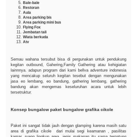
Bale-bale
Restoran
Aula
Area parking bis
Area parking mini bus
Flying Fox
Jembatan tali
Wiata berkuda
Atv
Semau wahana tersubut bisa di pergunakan untuk pendukung
kegitan outbound, Gahering,Family Gathering atau kehigiatan
lainnnya. adapun program dari kami bellva adventure indonesia
yang mencakup seluruh kegitan tesebut dengan mengunakan
jasa eo lembang, eo bandung, gathering lembang, gathering
bandung akan mengemas keseluruhan acara untuk lebih
tersetruktur.
Konsep bungalow paket bungalow grafika cikole
Paket ini sangat tidak jauh dengan glamping karena masih satu
area di grafika cikole dari mulai segi keamanan , pasilitas
kamar, ruang lingkup area, jenis makanan itu sama tergatung