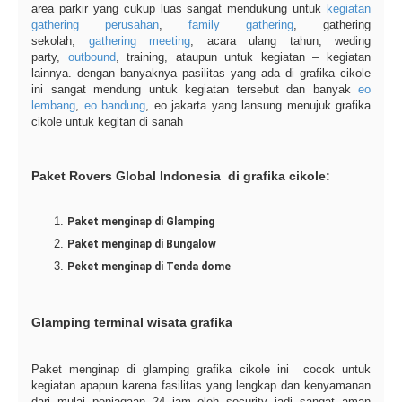
area parkir yang cukup luas sangat mendukung untuk
kegiatan
gathering perusahan
,
family gathering
, gathering
sekolah,
gathering meeting
, acara ulang tahun, weding
party,
outbound
, training, ataupun untuk kegiatan – kegiatan
lainnya. dengan banyaknya pasilitas yang ada di grafika cikole
ini sangat mendung untuk kegiatan tersebut dan banyak
eo
lembang
,
eo bandung
, eo jakarta yang lansung menujuk grafika
cikole untuk kegitan di sanah
Paket Rovers Global Indonesia di grafika cikole:
Paket menginap di Glamping
Paket menginap di Bungalow
Peket menginap di Tenda dome
Glamping terminal wisata grafika
Paket menginap di glamping grafika cikole ini cocok untuk
kegiatan apapun karena fasilitas yang lengkap dan kenyamanan
dari mulai penjagaan 24 jam oleh security jadi sangat aman