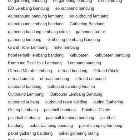
eo gathering bandung
,
eo gathering lembang
,
EO Lembang
,
EO Lembang Bandung
,
eo outbound bandung
,
eo outbound bandung lembang
,
eo outbound lembang
,
eo outbound lembang bandung
,
Gathering Bandung
,
gathering bandung lembang cikole
,
gathering kantor
,
gathering lembang
,
Gathering Lembang Bandung
,
Grand Hotel Lembang
,
hotel lembang
,
hotel terbaik lembang bandung
,
kabupaten
,
kabupaten bandung
,
Kampung Pasir Ipis Lembang
,
Lembang bandung
,
Offroad Murah Lembang
,
offroad bandung
,
Offroad Cikole
,
offroad cimahi
,
offroad lembang
,
offroad outbound
,
outbound bandung
,
outbound bandung Grafika
,
Outbound Lembang
,
Outbound Lembang Bandung
,
outbound subang
,
outbound team building
,
outing Gathering
,
Outing Lembang
,
paintball bandung
,
Paintball Cikole
,
paintball lembang
,
paintball lembang bandung
,
paintball
,
bandung
,
paket camping bandung
,
paket camping lembang
,
paket gathering bandung
,
paket gathering outing
,