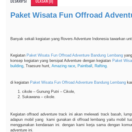
DESKRIPSI
ULASAN (0)
Paket Wisata Fun Offroad Adve
Banyak sekali kegiatan yang Rovers Adventure Indonesia tawarkan unt
Kegiatan
Paket Wisata Fun Offroad Adventure Bandung Lembang
yang 
konsep kegiatan yang bersipat Adventure dengan kegiatan
Paket Wisa
building
, Traesure hunt,
Amazing race
,
Paintball
,
Rafting
.
di kegiatan
Paket Wisata Fun Offroad Adventure Bandung Lembang
kam
cikole – Gunung Putri – Cikole,
Sukawana – cikole.
Kegiatan offraod adventure track ini akan melewati track basah, lump
adapun mobil yang kami gunakan di offroad lembang yaitu mobil tu
menggunakan kendaraan ini. dengan kami kerja sama dengan komun
adventure ini.