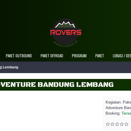
Selamat Datang Di Website Re
PAKET OUTBOUND
PAKET OFFROAD
PROGRAM
PAKET
LOKASI / DE
ng Lembang
ADVENTURE BANDUNG LEMBANG
Kegiatan:
Pake
Adventure Ba
Booking:
Ters