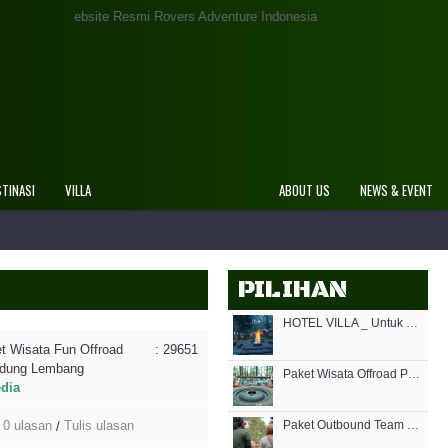
smi Rovers Adventure Indonesia
STINASI
VILLA
ABOUT US
NEWS & EVENT
PILIHAN
HOTEL VILLA _ Untuk Outbound di Cikole Bandung
t Wisata Fun Offroad
: 29651
ndung Lembang
Paket Wisata Offroad Pangalengan
edia
0 ulasan
Tulis ulasan
Paket Outbound Team Building-Fun Games di Bandung
/