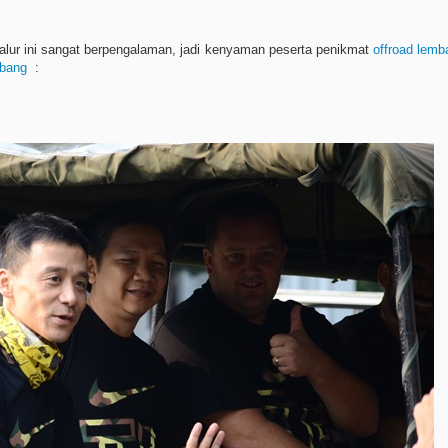
alur ini sangat berpengalaman, jadi kenyaman peserta penikmat
offroad lemb
mbang
: