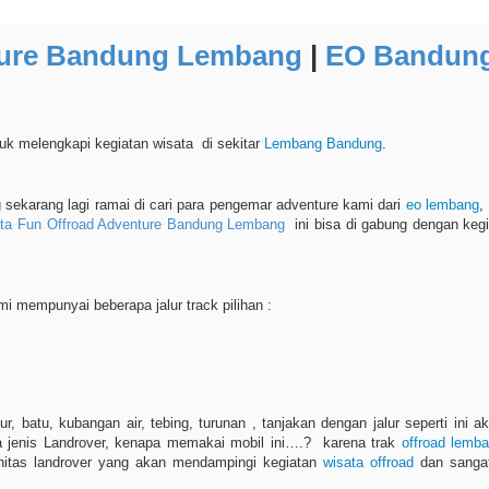
nture Bandung Lembang
|
EO Bandung
uk melengkapi kegiatan wisata di sekitar
Lembang
Bandung
.
sekarang lagi ramai di cari para pengemar adventure kami dari
eo lembang
ta Fun Offroad Adventure Bandung Lembang
ini bisa di gabung dengan kegi
i mempunyai beberapa jalur track pilihan :
ur, batu, kubangan air, tebing, turunan , tanjakan dengan jalur seperti in
a jenis Landrover, kenapa memakai mobil ini….? karena trak
offroad lemb
itas landrover yang akan mendampingi kegiatan
wisata offroad
dan sangat