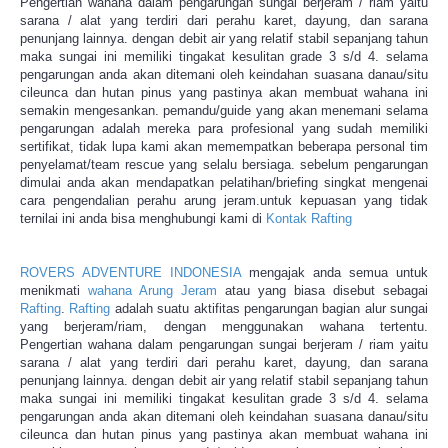
Pengertian wahana dalam pengarungan sungai berjeram / riam yaitu
sarana / alat yang terdiri dari perahu karet, dayung, dan sarana
penunjang lainnya. dengan debit air yang relatif stabil sepanjang tahun
maka sungai ini memiliki tingakat kesulitan grade 3 s/d 4. selama
pengarungan anda akan ditemani oleh keindahan suasana danau/situ
cileunca dan hutan pinus yang pastinya akan membuat wahana ini
semakin mengesankan. pemandu/guide yang akan menemani selama
pengarungan adalah mereka para profesional yang sudah memiliki
sertifikat, tidak lupa kami akan memempatkan beberapa personal tim
penyelamat/team rescue yang selalu bersiaga. sebelum pengarungan
dimulai anda akan mendapatkan pelatihan/briefing singkat mengenai
cara pengendalian perahu arung jeram.untuk kepuasan yang tidak
ternilai ini anda bisa menghubungi kami di
Kontak Rafting
ROVERS ADVENTURE INDONESIA
mengajak anda semua untuk
menikmati
wahana Arung Jeram
atau yang biasa disebut sebagai
Rafting
.
Rafting
adalah suatu aktifitas pengarungan bagian alur sungai
yang berjeram/riam, dengan menggunakan wahana tertentu.
Pengertian wahana dalam pengarungan sungai berjeram / riam yaitu
sarana / alat yang terdiri dari perahu karet, dayung, dan sarana
penunjang lainnya. dengan debit air yang relatif stabil sepanjang tahun
maka sungai ini memiliki tingakat kesulitan grade 3 s/d 4. selama
pengarungan anda akan ditemani oleh keindahan suasana danau/situ
cileunca dan hutan pinus yang pastinya akan membuat wahana ini