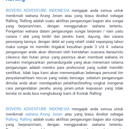
ROVERS ADVENTURE INDONESIA
mengajak anda semua untuk
menikmati wahana Arung Jeram atau yang biasa disebut sebagai
Rafting. Rafting adalah suatu aktifitas pengarungan bagian alur sungai
yang berjeram/riam, dengan menggunakan wahana tertentu.
Pengertian wahana dalam pengarungan sungai berjeram / riam yaitu
sarana / alat yang terdiri dari perahu karet, dayung, dan sarana
penunjang lainnya. dengan debit air yang relatif stabil sepanjang tahun
maka sungai ini memiliki tingakat kesulitan grade 3 s/d 4. selama
pengarungan anda akan ditemani oleh keindahan suasana danau/situ
cileunca dan hutan pinus yang pastinya akan membuat wahana ini
semakin mengesankan. pemandu/guide yang akan menemani selama
pengarungan adalah mereka para profesional yang sudah memiliki
sertifikat, tidak lupa kami akan memempatkan beberapa personal tim
penyelamat/team rescue yang selalu bersiaga. sebelum pengarungan
dimulai anda akan mendapatkan pelatihan/briefing singkat mengenai
cara pengendalian perahu arung jeram.untuk kepuasan yang tidak
ternilai ini anda bisa menghubungi kami di Kontak Rafting
ROVERS ADVENTURE INDONESIA
mengajak anda semua untuk
menikmati
wahana Arung Jeram
atau yang biasa disebut sebagai
Rafting
.
Rafting
adalah suatu aktifitas pengarungan bagian alur sungai
yang berjeram/riam, dengan menggunakan wahana tertentu.