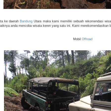
ata ke daerah
Bandung
Utara maka kami memiliki sebuah rekomendasi wisa
ebaiknya anda mencoba wisata keren yang satu ini. Kami merekomendasikan
Mobil
Offroad