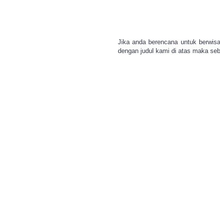
Offroad Cikole Jayagiri (4)
Offroad Cikole Lembang (4)
Offroad Cikole Lembang
Jika anda berencana untuk berwis
Bandung 2021 (1)
dengan judul kami di atas maka s
Offroad Ciwidey (8)
Offroad Grafika Cikole (8)
Offroad Lembang (8)
Offroad Lembang Bandung
(8)
Offroad Orchid Forest (4)
Offroad Pangalengan (4)
Offroad Sukawana (4)
Offroad di Bandung (4)
Offroad di Cikole (4)
Offroad di Ciwidey (4)