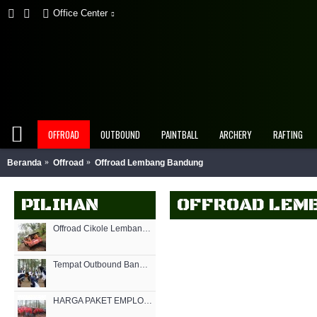
Office Center
OFFROAD
OUTBOUND
PAINTBALL
ARCHERY
RAFTING
Beranda
Offroad
Offroad Lembang Bandung
PILIHAN
OFFROAD LEM
Offroad Cikole Lembang Bandung Terpopuler
Tempat Outbound Bandung Murah
HARGA PAKET EMPLOYEE GATHERING OUTBOUND MURAH DI BANDUNG 2021