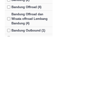
Bandung Offroad (4)
Bandung Offroad dan
Wisata offroad Lembang
Bandung (4)
Bandung Outbound (1)
Curug Dago (1)
Danau Situ Patenggang (1)
Gunung Tangkuban Perahu
(1)
Harga Sewa Mobil Offroad
(4)
Kampung Gajah (1)
Kawah Putih Ciwidey (1)
Kebun Binatang Bandung
(1)
Kebun Strawberry Ciwidey
(1)