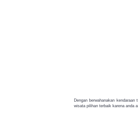
Tempat Wisata (1)
Tempat Wisata di Bandung
(1)
Track Offroad Cikole (4)
Trans Studio Bandung (1)
WISATA OFFROAD CIKOLE
BANDUNG (1)
WISATA OFFROAD CIKOLE
LEMBANG (4)
WISATA OFFROAD
LEMBANG BANDUNG (1)
WISATA OFFROAD
LEMBANG CIKOLE (2)
Dengan berwahanakan kendaraan tu
Wisat Offroad Lembang (4)
wisata pilihan terbaik karena anda
Wisata (1)
Wisata Bandung (1)
Wisata Bandung Offroad (4)