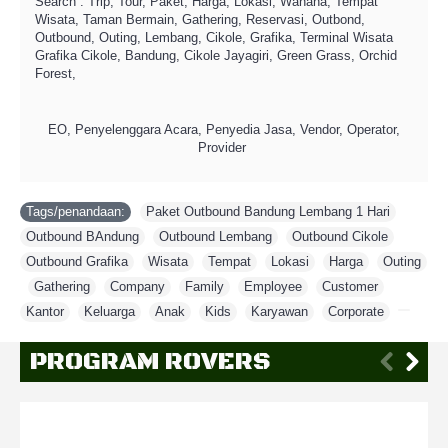
Search : Trip, Tour, Paket, Harga, Lokasi, Wahana, Tempat
Wisata, Taman Bermain, Gathering, Reservasi, Outbond,
Outbound, Outing, Lembang, Cikole, Grafika, Terminal Wisata
Grafika Cikole, Bandung, Cikole Jayagiri, Green Grass, Orchid
Forest,
EO, Penyelenggara Acara, Penyedia Jasa, Vendor, Operator,
Provider
Tags/penandaan:
Paket Outbound Bandung Lembang 1 Hari
,
Outbound BAndung
,
Outbound Lembang
,
Outbound Cikole
,
Outbound Grafika
,
Wisata
,
Tempat
,
Lokasi
,
Harga
,
Outing
,
Gathering
,
Company
,
Family
,
Employee
,
Customer
,
Kantor
,
Keluarga
,
Anak
,
Kids
,
Karyawan
,
Corporate
,
PROGRAM ROVERS