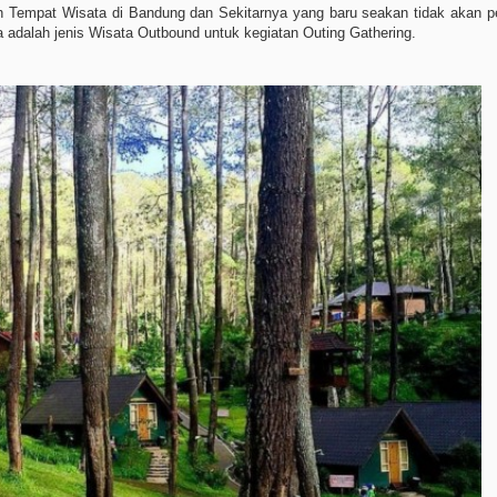
Tempat Wisata di Bandung dan Sekitarnya yang baru seakan tidak akan pe
 adalah jenis Wisata Outbound untuk kegiatan Outing Gathering.