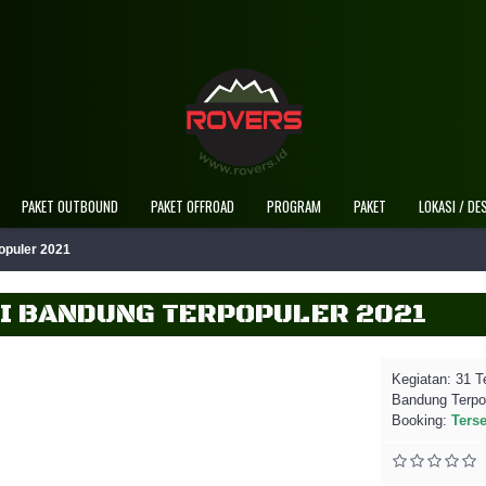
Selamat Datang Di Website Resmi Rovers 
PAKET OUTBOUND
PAKET OFFROAD
PROGRAM
PAKET
LOKASI / DE
opuler 2021
DI BANDUNG TERPOPULER 2021
Kegiatan:
31 T
Bandung Terpo
Booking:
Ters