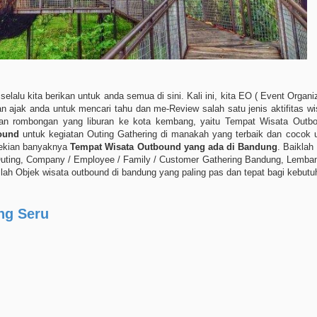
lu kita berikan untuk anda semua di sini. Kali ini, kita EO ( Event Organi
 ajak anda untuk mencari tahu dan me-Review salah satu jenis aktifitas w
s dan rombongan yang liburan ke kota kembang, yaitu Tempat Wisata Out
ound
untuk kegiatan Outing Gathering di manakah yang terbaik dan cocok u
 sekian banyaknya
Tempat Wisata Outbound yang ada di Bandung
. Baiklah
Outing, Company / Employee / Family / Customer Gathering Bandung, Lemban
ah Objek wisata outbound di bandung yang paling pas dan tepat bagi kebutuh
ng Seru