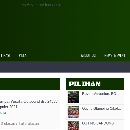
Adventure Indonesia
STINASI
VILLA
ABOUT US
NEWS & EVENT
PILIHAN
Rovers Adventure EO Outbound Lembang Cikole
empat Wisata Outbound di
: 24333
puler 2021
Outing Glamping Cikole Bandung
edia
0 ulasan
Tulis ulasan
OUTING BANDUNG
/