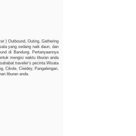
zer ) Outbound, Outing, Gathering
isata yang sedang naik daun, dan
bound di Bandung. Pertanyaannya
ntuk mengisi waktu liburan anda
 sahabat traveler’s pecinta Wisata
g, Cikole, Ciwidey, Pangalengan,
an liburan anda.