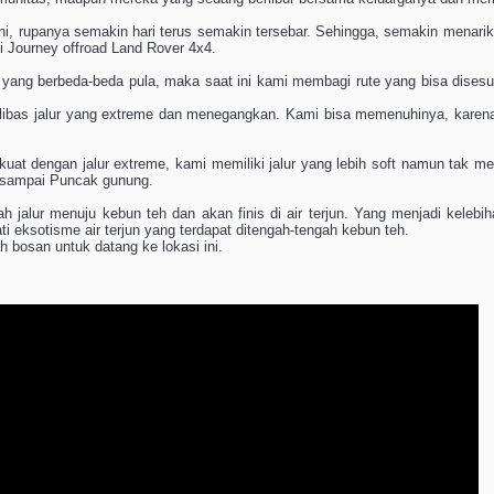
ni, rupanya semakin hari terus semakin tersebar. Sehingga, semakin menari
 Journey offroad Land Rover 4x4.
n yang berbeda-beda pula, maka saat ini kami membagi rute yang bisa dise
melibas jalur yang extreme dan menegangkan. Kami bisa memenuhinya, kar
u kuat dengan jalur extreme, kami memiliki jalur yang lebih soft namun tak 
d sampai Puncak gunung.
h jalur menuju kebun teh dan akan finis di air terjun. Yang menjadi kelebihan
i eksotisme air terjun yang terdapat ditengah-tengah kebun teh.
 bosan untuk datang ke lokasi ini.