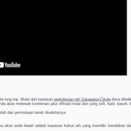
e long trip. Mulai dari kawasan
perkebunan teh Sukawana-Cikole
(bisa dibali
da akan melewati kombinasi jalur offroad mulai dari yang soft, hard, basah, 
ndah dari permukaan tanah disekitarnya.
ama akan anda lewati adalah kawasan kebun teh yang memiliki keindahan da