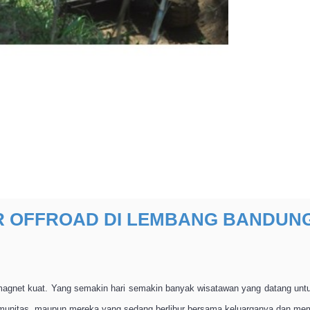
UR OFFROAD DI LEMBANG BANDUNG
 magnet kuat. Yang semakin hari semakin banyak wisatawan yang datang unt
omunitas, maupun mereka yang sedang berlibur bersama keluarganya dan me