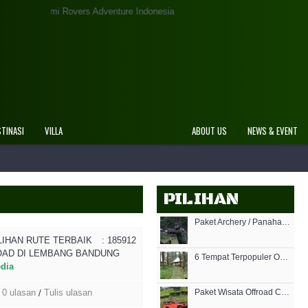
i Rovers Adventure Indonesia
STINASI
VILLA
ABOUT US
NEWS & EVENT
PILIHAN
Paket Archery / Panahan di Lembang Bandung
ILIHAN RUTE TERBAIK
: 185912
OAD DI LEMBANG BANDUNG
6 Tempat Terpopuler Outbound Lembang Bandung 2019
edia
0 ulasan
Tulis ulasan
Paket Wisata Offroad Cikole Lembang Bandung
/