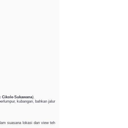
k
Cikole
-
Sukawana
).
berlumpur, kubangan, bahkan jalur
lam suasana lokasi dan view teh