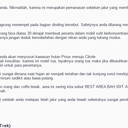
t anda. Nikmatilah, karena ini merupakan pemanasan sebelum jalur yang mem
angsung menempel pada bagian dinding tersebut. Safetynya anda dilarang men
ng bisa diatas 30 derajat membuat peserta dalam mobil sulit berkonsentrasi.
ipsnya jangan duduk bersebelahan dengan rekan anda yang tukang modus.
 anda akan menyusuri kawasan hutan Pinus menuju Cikole.
ali kesulitan. karena ini mobil tua, layaknya orang tua maka jika dibutuhkan 
iri untuk para pesertanya.
perti sungai dimana saat hujan air menjadi tertahan dan tak kunjung surut mes
h minum sedikit atau bawa pulang.
kan siang dan coffe break, area ini sering kita sebut REST AREA BAH IDIT. 
nah.
at setelah anda melepas lelah jalur yang anda lewati sebetulnya sangat p
Trek)