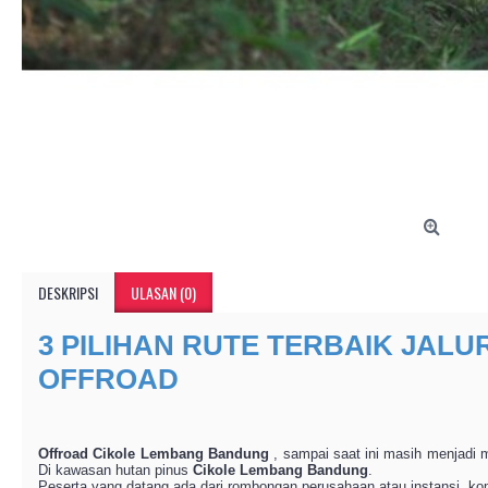
DESKRIPSI
ULASAN (0)
3 PILIHAN RUTE TERBAIK JAL
OFFROAD
Offroad Cikole Lembang Bandung
, sampai saat ini masih menjadi
Di kawasan hutan pinus
Cikole Lembang Bandung
.
Peserta yang datang ada dari rombongan perusahaan atau instansi, k