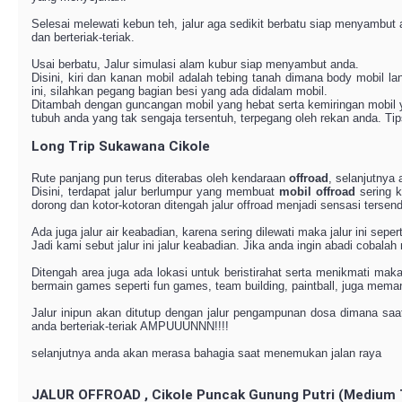
Selesai melewati kebun teh, jalur aga sedikit berbatu siap menyambu
dan berteriak-teriak.
Usai berbatu, Jalur simulasi alam kubur siap menyambut anda.
Disini, kiri dan kanan mobil adalah tebing tanah dimana body mobil l
ini, silahkan pegang bagian besi yang ada didalam mobil.
Ditambah dengan guncangan mobil yang hebat serta kemiringan mobil ya
tubuh anda yang tak sengaja tersentuh, terpegang oleh rekan anda. T
Long Trip Sukawana Cikole
Rute panjang pun terus diterabas oleh kendaraan
offroad
, selanjutnya
Disini, terdapat jalur berlumpur yang membuat
mobil offroad
sering k
dorong dan kotor-kotoran ditengah jalur offroad menjadi sensasi tersend
Ada juga jalur air keabadian, karena sering dilewati maka jalur ini se
Jadi kami sebut jalur ini jalur keabadian. Jika anda ingin abadi cobala
Ditengah area juga ada lokasi untuk beristirahat serta menikmati ma
bermain games seperti fun games, team building, paintball, juga mema
Jalur inipun akan ditutup dengan jalur pengampunan dosa dimana sa
anda berteriak-teriak AMPUUUNNN!!!!
selanjutnya anda akan merasa bahagia saat menemukan jalan raya
JALUR OFFROAD , Cikole Puncak Gunung Putri (Medium 