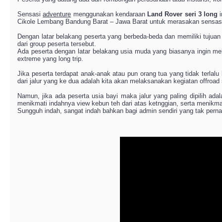
Sensasi
adventure
menggunakan kendaraan
Land Rover seri 3 long
i
Cikole Lembang Bandung Barat – Jawa Barat untuk merasakan sensasi
Dengan latar belakang peserta yang berbeda-beda dan memiliki tujua
dari group peserta tersebut.
Ada peserta dengan latar belakang usia muda yang biasanya ingin 
extreme yang long trip.
Jika peserta terdapat anak-anak atau pun orang tua yang tidak terlal
dari jalur yang ke dua adalah kita akan melaksanakan kegiatan offroa
Namun, jika ada peserta usia bayi maka jalur yang paling dipilih adala
menikmati indahnya view kebun teh dari atas ketnggian, serta menikmat
Sungguh indah, sangat indah bahkan bagi admin sendiri yang tak pernah