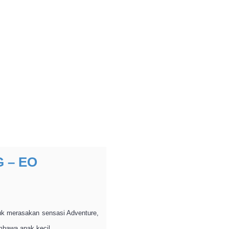
 – EO
uk merasakan sensasi Adventure,
mbawa anak kecil.