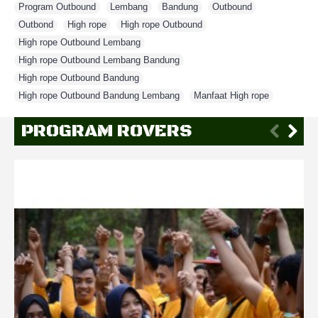
Program Outbound
,
Lembang
,
Bandung
,
Outbound
,
Outbond
,
High rope
,
High rope Outbound
,
High rope Outbound Lembang
,
High rope Outbound Lembang Bandung
,
High rope Outbound Bandung
,
High rope Outbound Bandung Lembang
,
Manfaat High rope
PROGRAM ROVERS