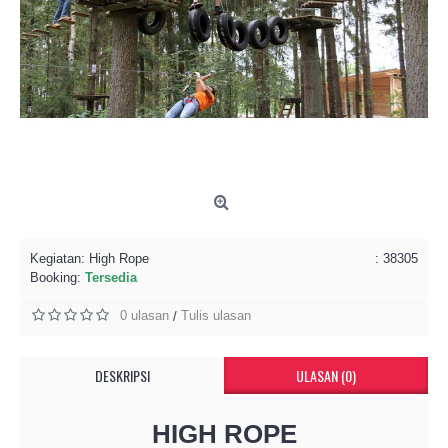
Kegiatan:
High Rope
: 38305
Booking:
Tersedia
0 ulasan
Tulis ulasan
/
DESKRIPSI
ULASAN (0)
HIGH ROPE