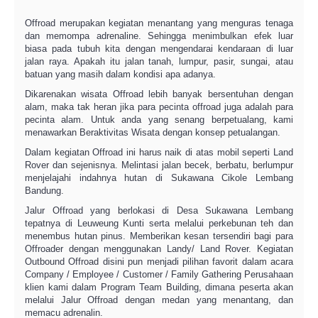
Offroad merupakan kegiatan menantang yang menguras tenaga
dan memompa adrenaline. Sehingga menimbulkan efek luar
biasa pada tubuh kita dengan mengendarai kendaraan di luar
jalan raya. Apakah itu jalan tanah, lumpur, pasir, sungai, atau
batuan yang masih dalam kondisi apa adanya.
Dikarenakan wisata Offroad lebih banyak bersentuhan dengan
alam, maka tak heran jika para pecinta offroad juga adalah para
pecinta alam. Untuk anda yang senang berpetualang, kami
menawarkan Beraktivitas Wisata dengan konsep petualangan.
Dalam kegiatan Offroad ini harus naik di atas mobil seperti Land
Rover dan sejenisnya. Melintasi jalan becek, berbatu, berlumpur
menjelajahi indahnya hutan di Sukawana Cikole Lembang
Bandung.
Jalur Offroad yang berlokasi di Desa Sukawana Lembang
tepatnya di Leuweung Kunti serta melalui perkebunan teh dan
menembus hutan pinus. Memberikan kesan tersendiri bagi para
Offroader dengan menggunakan Landy/ Land Rover. Kegiatan
Outbound Offroad disini pun menjadi pilihan favorit dalam acara
Company / Employee / Customer / Family Gathering Perusahaan
klien kami dalam Program Team Building, dimana peserta akan
melalui Jalur Offroad dengan medan yang menantang, dan
memacu adrenalin.