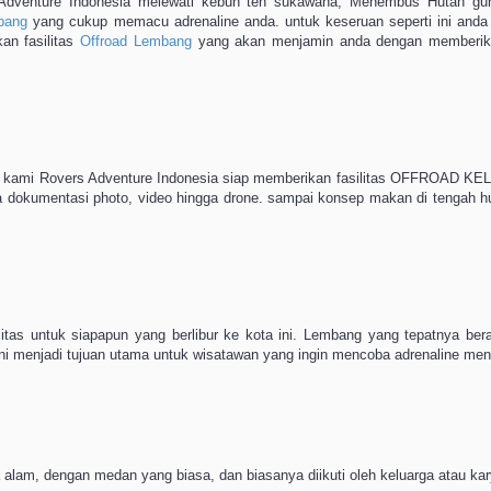
dventure Indonesia melewati kebun teh sukawana, Menembus Hutan g
mbang
yang cukup memacu adrenaline anda. untuk keseruan seperti ini anda 
an fasilitas
Offroad Lembang
yang akan menjamin anda dengan memberika
itu kami Rovers Adventure Indonesia siap memberikan fasilitas OFFROAD KE
Jasa dokumentasi photo, video hingga drone. sampai konsep makan di tengah 
litas untuk siapapun yang berlibur ke kota ini. Lembang yang tepatnya be
a ini menjadi tujuan utama untuk wisatawan yang ingin mencoba adrenaline mena
a alam, dengan medan yang biasa, dan biasanya diikuti oleh keluarga atau k