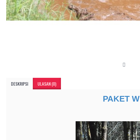
DESKRIPSI
ULASAN (0)
PAKET W