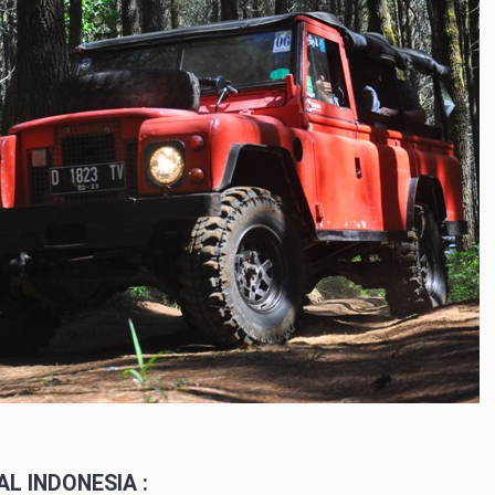
L INDONESIA :