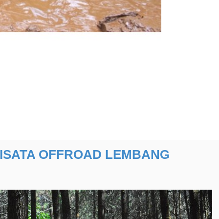
ISATA OFFROAD LEMBANG