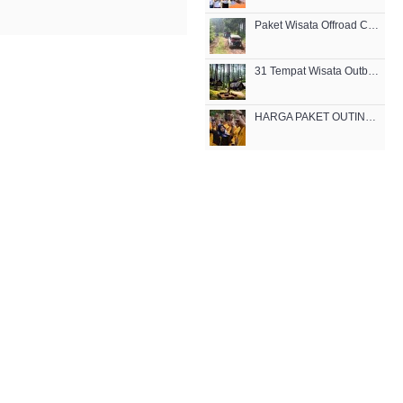
Paket Wisata Offroad Cikole Lembang Seru
31 Tempat Wisata Outbound di Bandung Terpopuler 2020
HARGA PAKET OUTING OUTBOUND MURAH DI LEMBANG CIKOLE 2021