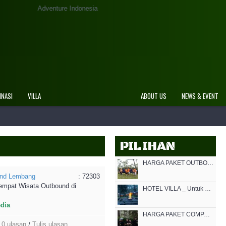
ure Indonesia
INASI
VILLA
ABOUT US
NEWS & EVENT
PILIHAN
HARGA PAKET OUTBOUND MURAH DI BANDUNG 2021
nd Lembang
: 72303
empat Wisata Outbound di
HOTEL VILLA _ Untuk Outbound di Cikole Bandung
edia
HARGA PAKET COMPANY GATHERING OUTBOUND MURAH DI GRAFIKA CIKOLE LEMBANG 2021
0 ulasan
Tulis ulasan
/