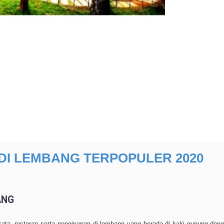
DI LEMBANG TERPOPULER 2020
ANG
ata, restoran serta penginapan di lembang yang berada di kaki gunung deng