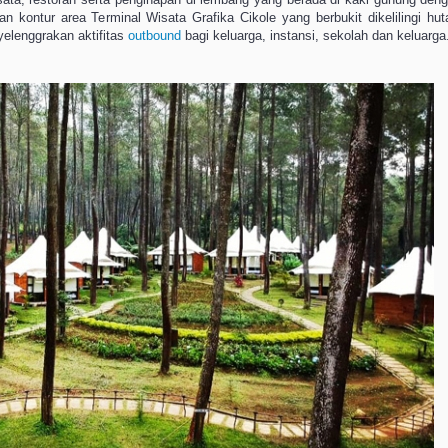
 kontur area Terminal Wisata Grafika Cikole yang berbukit dikelilingi hut
elenggrakan aktifitas
outbound
bagi keluarga, instansi, sekolah dan keluarga