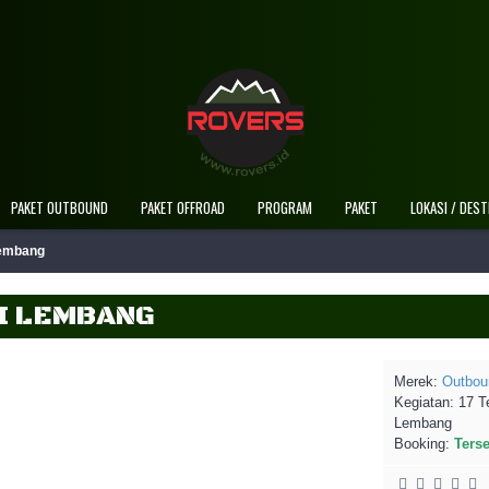
Selamat Datang Di Website Resmi Rovers Advent
PAKET OUTBOUND
PAKET OFFROAD
PROGRAM
PAKET
LOKASI / DEST
Lembang
DI LEMBANG
Merek:
Outbou
Kegiatan:
17 T
Lembang
Booking:
Ters