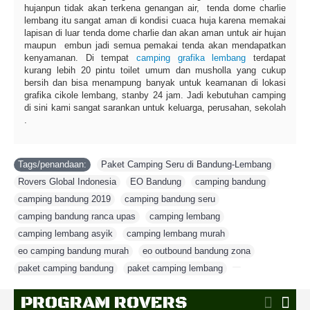
hujanpun tidak akan terkena genangan air, tenda dome charlie
lembang itu sangat aman di kondisi cuaca huja karena memakai
lapisan di luar tenda dome charlie dan akan aman untuk air hujan
maupun embun jadi semua pemakai tenda akan mendapatkan
kenyamanan. Di tempat
camping grafika lembang
terdapat
kurang lebih 20 pintu toilet umum dan musholla yang cukup
bersih dan bisa menampung banyak untuk keamanan di lokasi
grafika cikole lembang, stanby 24 jam. Jadi kebutuhan camping
di sini kami sangat sarankan untuk keluarga, perusahan, sekolah
.
Tags/penandaan:
Paket Camping Seru di Bandung-Lembang
,
Rovers Global Indonesia
,
EO Bandung
,
camping bandung
,
camping bandung 2019
,
camping bandung seru
,
camping bandung ranca upas
,
camping lembang
,
camping lembang asyik
,
camping lembang murah
,
eo camping bandung murah
,
eo outbound bandung zona
,
paket camping bandung
,
paket camping lembang
,
PROGRAM ROVERS