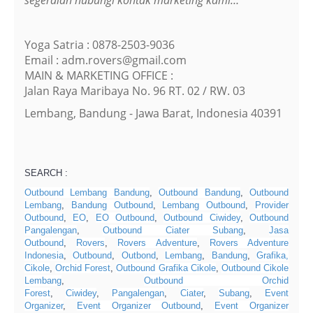
Yoga Satria : 0878-2503-9036
Email : adm.rovers@gmail.com
MAIN & MARKETING OFFICE :
Jalan Raya Maribaya No. 96 RT. 02 / RW. 03
Lembang, Bandung - Jawa Barat, Indonesia 40391
SEARCH :
Outbound Lembang Bandung
,
Outbound Bandung
,
Outbound
Lembang
,
Bandung Outbound
,
Lembang Outbound
,
Provider
Outbound
,
EO
,
EO Outbound
,
Outbound Ciwidey
,
Outbound
Pangalengan
,
Outbound Ciater Subang
,
Jasa
Outbound
,
Rovers
,
Rovers Adventure
,
Rovers Adventure
Indonesia
,
Outbound
,
Outbond
,
Lembang
,
Bandung
,
Grafika,
Cikole
,
Orchid Forest
,
Outbound Grafika Cikole
,
Outbound Cikole
Lembang
,
Outbound Orchid
Forest
,
Ciwidey
,
Pangalengan
,
Ciater
,
Subang
,
Event
Organizer
,
Event Organizer Outbound
,
Event Organizer