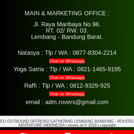
MAIN & MARKETING OFFICE :
Jl. Raya Maribaya No.96.
RT. 02/ RW. 03.
Lembang - Bandung Barat.
Natasya :
Tlp / WA : 0877-8304-2214
Chat on Whatsapp
Yoga Satria :
Tlp / WA : 0821-1465-9195
Chat on Whatsapp
Raffi :
Tlp / WA : 0812-9329-925
Chat on Whatsapp
email : adm.rovers@gmail.com
EO OUTBOUND OFFROAD GATHERING LEMBANG BANDUNG - ROVERS
ADVENTURE INDONESIA | rovers.id © 2019 | copyright