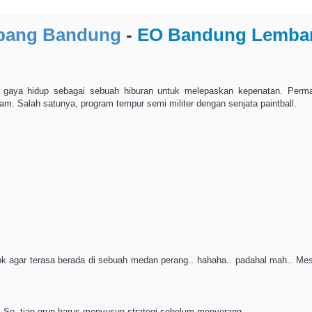
mbang Bandung
-
EO Bandung Lemba
n gaya hidup sebagai sebuah hiburan untuk melepaskan kepenatan. Per
am. Salah satunya, program tempur semi militer dengan senjata paintball.
pok agar terasa berada di sebuah medan perang.. hahaha.. padahal mah.. Mes
.! So, tiap grup harus menyusun strategi sebelum menyerang.