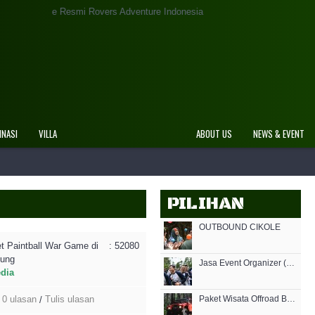
 Rovers Adventure Indonesia
INASI
VILLA
ABOUT US
NEWS & EVENT
PILIHAN
OUTBOUND CIKOLE
t Paintball War Game di
: 52080
ung
Jasa Event Organizer (EO) Grafika Cikole
edia
0 ulasan
Tulis ulasan
Paket Wisata Offroad Bandung
/