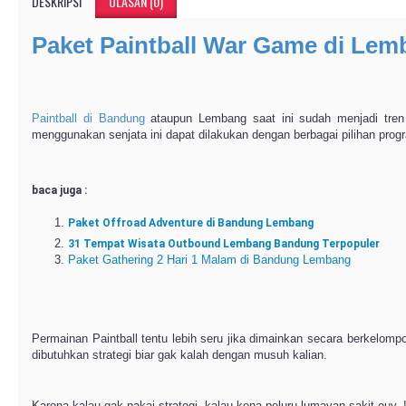
DESKRIPSI
ULASAN (0)
Paket Paintball War Game di Le
Paintball di Bandung
ataupun Lembang saat ini sudah menjadi tre
menggunakan senjata ini dapat dilakukan dengan berbagai pilihan progr
baca juga :
Paket Offroad Adventure di Bandung Lembang
31 Tempat Wisata Outbound Lembang Bandung Terpopuler
Paket Gathering 2 Hari 1 Malam di Bandung Lembang
Permainan Paintball tentu lebih seru jika dimainkan secara berkelom
dibutuhkan strategi biar gak kalah dengan musuh kalian.
Karena kalau gak pakai strategi, kalau kena peluru lumayan sakit euy.