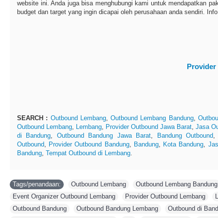
website ini. Anda juga bisa menghubungi kami untuk mendapatkan pake
budget dan target yang ingin dicapai oleh perusahaan anda sendiri. Info
Provide
SEARCH :
Outbound Lembang
,
Outbound Lembang Bandung
,
Outbou
Outbound Lembang
,
Lembang
,
Provider Outbound Jawa Barat
,
Jasa O
di Bandung
,
Outbound Bandung Jawa Barat
,
Bandung Outbound
Outbound
,
Provider Outbound Bandung
,
Bandung
,
Kota Bandung
,
Ja
Bandung
,
Tempat Outbound di Lembang
.
Tags/penandaan:
Outbound Lembang
,
Outbound Lembang Bandung
Event Organizer Outbound Lembang
,
Provider Outbound Lembang
,
Outbound Bandung
,
Outbound Bandung Lembang
,
Outbound di Ban