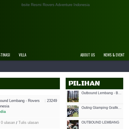
site Resmi Rovers Adventure Indonesia
STINASI
VILLA
ABOUT US
NEWS & EVENT
PILIHAN
Outbound Lembang - Bandung Outbound - Rovers Adventure Indonesia
ound Lembang - Rovers
: 23249
onesia
Outing Glamping Grafika Cikole Bandung
edia
0 ulasan
Tulis ulasan
OUTBOUND LEMBANG
/