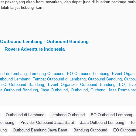
t paket yang akan kami tawarkan, dan dapat juga di buatkan package outbo
 lebih lanjut hubungi kami
r Outbound Lembang
-
Outbound Bandung
Rovers Adventure
Indonesia
nd di Lembang
,
Lembang Outbound
,
EO Outbound Lembang
,
Event Organ
utbound Lembang
,
Tempat Outbound di Lembang
,
Outbound Bandung
,
Outbo
,
EO Outbound Bandung
,
Event Organizer Outbound Bandung
,
EO
,
Eve
sa Outbound Bandung
,
Jasa Outbound
,
Outbound
,
Outbond
,
Jasa Permaina
,
Outbound di Lembang
,
Lembang Outbound
,
EO Outbound Lembang
,
Lembang
,
Provider Outbound Jawa Barat
,
Jasa Outbound Lembang
,
Te
dung
,
Outbound Bandung Jawa Barat
,
Bandung Outbound
,
EO Outboun