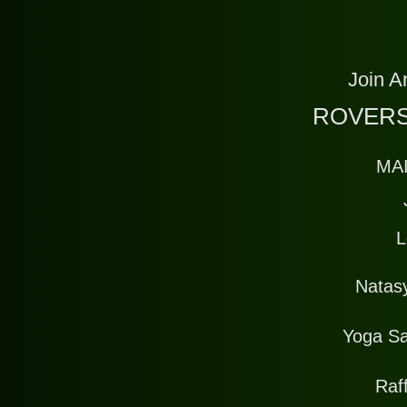
Join A
ROVERS
MA
L
Natas
Yoga Sa
Raff