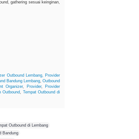
und, gathering sesuai keinginan,
izer Outbound Lembang,
Provider
und Bandung Lembang
,
Outbound
nt Organizer
,
Provider
,
Provider
n Outbound
,
Tempat Outbound di
mpat Outbound di Lembang
,
d Bandung
,