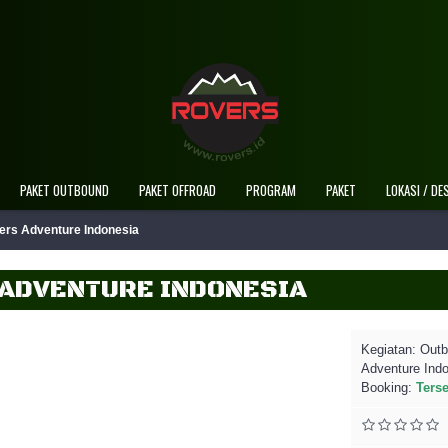
Selamat Datang Di Web
PAKET OUTBOUND
PAKET OFFROAD
PROGRAM
PAKET
LOKASI / DE
ers Adventure Indonesia
 ADVENTURE INDONESIA
Kegiatan:
Outb
Adventure Ind
Booking:
Ters