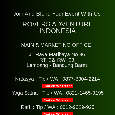
Join And Blend Your Event With Us
ROVERS ADVENTURE
INDONESIA
MAIN & MARKETING OFFICE :
Jl. Raya Maribaya No.96.
RT. 02/ RW. 03.
Lembang - Bandung Barat.
Natasya :
Tlp / WA : 0877-8304-2214
Chat on Whatsapp
Yoga Satria :
Tlp / WA : 0821-1465-9195
Chat on Whatsapp
Raffi :
Tlp / WA : 0812-9329-925
Chat on Whatsapp