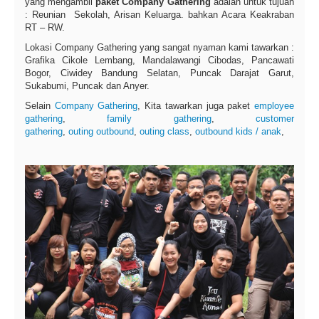
yang mengambil
paket Company Gathering
adalah untuk tujuan
: Reunian Sekolah, Arisan Keluarga. bahkan Acara Keakraban
RT – RW.
Lokasi Company Gathering yang sangat nyaman kami tawarkan :
Grafika Cikole Lembang, Mandalawangi Cibodas, Pancawati
Bogor, Ciwidey Bandung Selatan, Puncak Darajat Garut,
Sukabumi, Puncak dan Anyer.
Selain
Company Gathering
, Kita tawarkan juga paket
employee
gathering
,
family gathering
,
customer
gathering
,
outing
outbound
,
outing class
,
outbound kids / anak
,