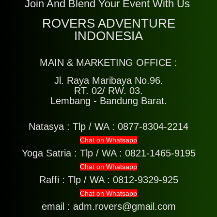
Join And Blend Your Event With Us
ROVERS ADVENTURE
INDONESIA
MAIN & MARKETING OFFICE :
Jl. Raya Maribaya No.96.
RT. 02/ RW. 03.
Lembang - Bandung Barat.
Natasya :
Tlp / WA : 0877-8304-2214
Chat on Whatsapp
Yoga Satria :
Tlp / WA : 0821-1465-9195
Chat on Whatsapp
Raffi :
Tlp / WA : 0812-9329-925
Chat on Whatsapp
email : adm.rovers@gmail.com