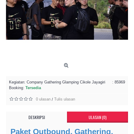
Kegiatan:
Company Gathering Glamping Cikole Jayagiri
: 85969
Booking:
Tersedia
0 ulasan
Tulis ulasan
/
DESKRIPSI
ULASAN (0)
Paket Outbound, Gathering,