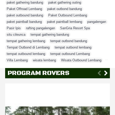
paket gathering bandung
,
paket gathering outing
,
Paket Offroad Lembang
,
paket outbond bandung
,
paket outbound bandung
,
Paket Outbound Lembang
,
paket paintball bandung
,
paket paintball lembang
,
pangalengan
,
Pasir Ipis
,
rafting pangalengan
,
SanGria Resort Spa
,
situ cileunca
,
tempat gathering bandung
,
tempat gathering lembang
,
tempat outbond bandung
,
Tempat Outbond di Lembang
,
tempat outbond lembang
,
tempat outbound lembang
,
tempat outbound Lembang
,
Villa Lembang
,
wisata lembang
,
Wisata Outbound Lembang
,
PROGRAM ROVERS