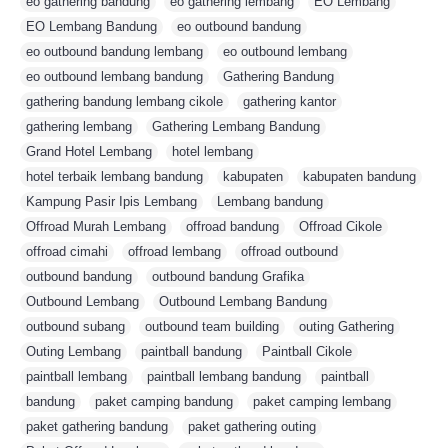
eo gathering bandung
,
eo gathering lembang
,
EO Lembang
,
EO Lembang Bandung
,
eo outbound bandung
,
eo outbound bandung lembang
,
eo outbound lembang
,
eo outbound lembang bandung
,
Gathering Bandung
,
gathering bandung lembang cikole
,
gathering kantor
,
gathering lembang
,
Gathering Lembang Bandung
,
Grand Hotel Lembang
,
hotel lembang
,
hotel terbaik lembang bandung
,
kabupaten
,
kabupaten bandung
,
Kampung Pasir Ipis Lembang
,
Lembang bandung
,
Offroad Murah Lembang
,
offroad bandung
,
Offroad Cikole
,
offroad cimahi
,
offroad lembang
,
offroad outbound
,
outbound bandung
,
outbound bandung Grafika
,
Outbound Lembang
,
Outbound Lembang Bandung
,
outbound subang
,
outbound team building
,
outing Gathering
,
Outing Lembang
,
paintball bandung
,
Paintball Cikole
,
paintball lembang
,
paintball lembang bandung
,
paintball
,
bandung
,
paket camping bandung
,
paket camping lembang
,
paket gathering bandung
,
paket gathering outing
,