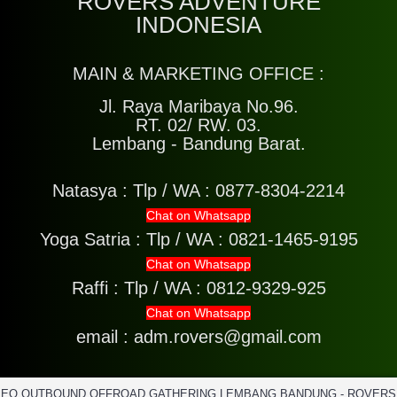
ROVERS ADVENTURE
INDONESIA
MAIN & MARKETING OFFICE :
Jl. Raya Maribaya No.96.
RT. 02/ RW. 03.
Lembang - Bandung Barat.
Natasya :
Tlp / WA : 0877-8304-2214
Chat on Whatsapp
Yoga Satria :
Tlp / WA : 0821-1465-9195
Chat on Whatsapp
Raffi :
Tlp / WA : 0812-9329-925
Chat on Whatsapp
email : adm.rovers@gmail.com
EO OUTBOUND OFFROAD GATHERING LEMBANG BANDUNG - ROVERS