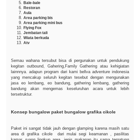
Bale-bale
Restoran
Aula
Area parking bis
Area parking mini bus
Flying Fox
Jembatan tali
Wiata berkuda
Atv
Semau wahana tersubut bisa di pergunakan untuk pendukung
kegitan outbound, Gahering,Family Gathering atau kehigiatan
lainnnya. adapun program dari kami bellva adventure indonesia
yang mencakup seluruh kegitan tesebut dengan mengunakan
jasa eo lembang, eo bandung, gathering lembang, gathering
bandung akan mengemas keseluruhan acara untuk lebih
tersetruktur.
Konsep bungalow paket bungalow grafika cikole
Paket ini sangat tidak jauh dengan glamping karena masih satu
area di grafika cikole dari mulai segi keamanan , pasilitas
kamar, ruang lingkup area, jenis makanan itu sama tergatung