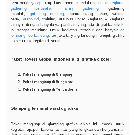
area parkir yang cukup luas sangat mendukung untuk
kegiatan
gathering perusahan
,
family gathering
, gathering
sekolah,
gathering meeting
, acara ulang tahun, weding
party,
outbound
, training, ataupun untuk kegiatan – kegiatan
lainnya. dengan banyaknya pasilitas yang ada di grafika cikole
ini sangat mendung untuk kegiatan tersebut dan banyak
eo
lembang
,
eo bandung
, eo jakarta yang lansung menujuk grafika
cikole untuk kegitan di sanah
Paket Rovers Global Indonesia di grafika cikole:
Paket menginap di Glamping
Paket menginap di Bungalow
Peket menginap di Tenda dome
Glamping terminal wisata grafika
Paket menginap di glamping grafika cikole ini cocok untuk
kegiatan apapun karena fasilitas yang lengkap dan kenyamanan
dari mulai penjagaan 24 jam oleh security jadi sangat aman