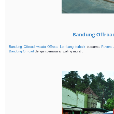
Bandung Offroa
Bandung Offroad
wisata Offroad Lembang terbaik
bersama
Rovers
Bandung Offroad
dengan penawaran paling murah.