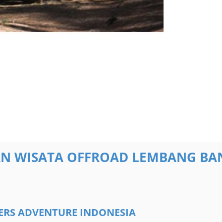
N WISATA OFFROAD LEMBANG B
ERS
ADVENTURE
INDONESIA