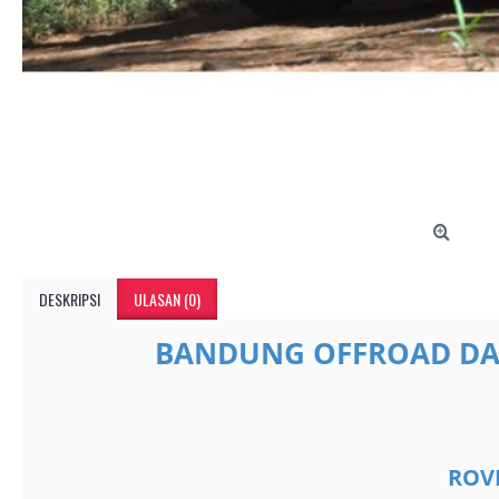
DESKRIPSI
ULASAN (0)
BANDUNG OFFROAD DA
ROV