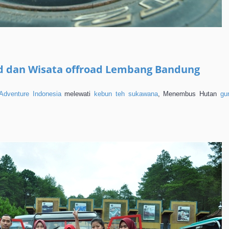
d dan Wisata offroad Lembang Bandung
Adventure
Indonesia
melewati
kebun teh
sukawana
, Menembus Hutan
gu