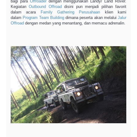
bagi para
Offroader
dengan menggunakan Landy/ Land Rover.
Kegiatan
Outbound Offroad
disini pun menjadi pilihan favorit
dalam acara
Family Gathering Perusahaan
klien kami
dalam
Program Team Building
dimana peserta akan melalui
Jalur
Offroad
dengan medan yang menantang, dan memacu adrenalin.