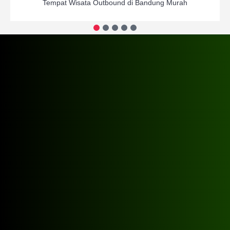
Tempat Wisata Outbound di Bandung Murah