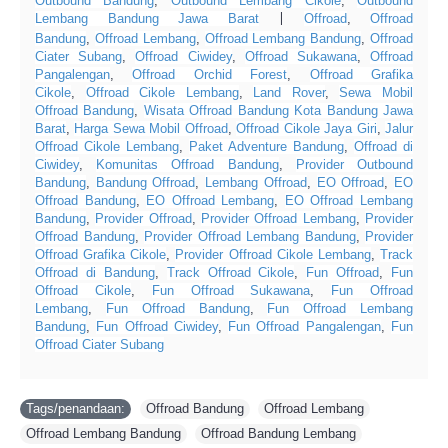
Outbound Bandung
,
Outbound Lembang Cikole
,
Outbound
Lembang Bandung Jawa Barat
Offroad
,
Offroad
|
Bandung
,
Offroad Lembang
,
Offroad Lembang Bandung
,
Offroad
Ciater Subang
,
Offroad Ciwidey
,
Offroad Sukawana
,
Offroad
Pangalengan
,
Offroad Orchid Forest
,
Offroad Grafika
Cikole
,
Offroad Cikole Lembang
,
Land Rover
,
Sewa Mobil
Offroad Bandung
,
Wisata Offroad Bandung Kota Bandung Jawa
Barat
,
Harga Sewa Mobil Offroad
,
Offroad Cikole Jaya Giri
,
Jalur
Offroad Cikole Lembang
,
Paket Adventure Bandung
,
Offroad di
Ciwidey
,
Komunitas Offroad Bandung
,
Provider Outbound
Bandung
,
Bandung Offroad
,
Lembang Offroad
,
EO Offroad
,
EO
Offroad Bandung
,
EO Offroad Lembang
,
EO Offroad Lembang
Bandung
,
Provider Offroad
,
Provider Offroad Lembang
,
Provider
Offroad Bandung
,
Provider Offroad Lembang Bandung
,
Provider
Offroad Grafika Cikole
,
Provider Offroad Cikole Lembang
,
Track
Offroad di Bandung
,
Track Offroad Cikole
,
Fun Offroad
,
Fun
Offroad Cikole
,
Fun Offroad Sukawana
,
Fun Offroad
Lembang
,
Fun Offroad Bandung
,
Fun Offroad Lembang
Bandung
,
Fun Offroad Ciwidey
,
Fun Offroad Pangalengan
,
Fun
Offroad Ciater Subang
Tags/penandaan:
Offroad Bandung
,
Offroad Lembang
,
Offroad Lembang Bandung
,
Offroad Bandung Lembang
,