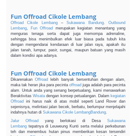
Fun Offroad Cikole Lembang
Offroad Cikole Lembang
–
Sukawana
Bandung
.
Outbound
Lembang
,
Fun Offroad
merupakan kegiatan menantang yang
menguras tenaga serta dapat juga memompa adrenaline,
sehingga bisa menimbulkan efek luar biasa pada tubuh kita
dengan mengendarai kendaraan di luar jalan raya, apakah itu
jalan tanah, lumpur, pasir, sungai, maupun batuan yang masih
dalam kondisi apa adanya.
Fun Offroad Cikole Lembang
Dikarenakan
Offroad
lebih banyak bersentuhan dengan alam,
maka tak heran jika para pecinta
offroad
juga adalah para pecinta
alam. Untuk anda yang senang berpetualang, kami menawarkan
Beraktivitas
Wisata
dengan konsep petualangan. Dalam
kegiatan
Offroad
ini harus naik di atas mobil seperti Land Rover dan
sejenisnya, melintasi jalan becek, berbatu, berlumpur menjelajahi
indahnya hutan di
Sukawana Cikole LembangBandung
.
Jalur Offroad
yang berlokasi di Desa
Sukawana
Lembang
tepatnya di Leuweung Kunti serta melalui perkebunan
teh dan menembus hutan pinus memberikan kesan tersendiri