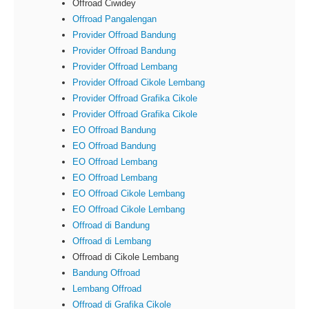
Offroad Ciwidey
Offroad Pangalengan
Provider Offroad Bandung
Provider Offroad Bandung
Provider Offroad Lembang
Provider Offroad Cikole Lembang
Provider Offroad Grafika Cikole
Provider Offroad Grafika Cikole
EO Offroad Bandung
EO Offroad Bandung
EO Offroad Lembang
EO Offroad Lembang
EO Offroad Cikole Lembang
EO Offroad Cikole Lembang
Offroad di Bandung
Offroad di Lembang
Offroad di Cikole Lembang
Bandung Offroad
Lembang Offroad
Offroad di Grafika Cikole