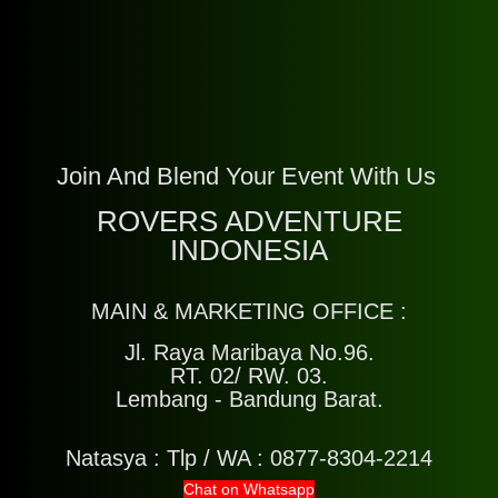
Join And Blend Your Event With Us
ROVERS ADVENTURE
INDONESIA
MAIN & MARKETING OFFICE :
Jl. Raya Maribaya No.96.
RT. 02/ RW. 03.
Lembang - Bandung Barat.
Natasya :
Tlp / WA : 0877-8304-2214
Chat on Whatsapp