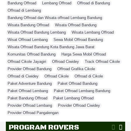
Bandung Offroad
,
Lembang Offroad
,
Offroad di Bandung
,
Offroad di Lembang
,
Bandung Offroad dan Wisata offroad Lembang Bandung
,
Wisata Bandung Offroad
,
Wisata Offroad Bandung
,
Wisata Offroad Bandung Lembang
,
Wisata Lembang Offroad
,
Wisat Offroad Lembang
,
Sewa Mobil Offroad Bandung
,
Wisata Offroad Bandung Kota Bandung Jawa Barat
,
Komunitas Offroad Bandung
,
Harga Sewa Mobil Offroad
,
Offroad Cikole Jayagiri
,
Offroad Ciwidey
,
Track Offroad Cikole
,
Provider Offroad Bandung
,
Offroad Grafika Cikole
,
Offroad di Ciwidey
,
Offroad Cikole
,
Offroad di Cikole
,
Paket Adventure Bandung
,
Paket Offroad Bandung
,
Paket Offroad Lembang
,
Paket Offroad Lembang Bandung
,
Paket Bandung Offroad
,
Paket Lembang Offroad
,
Provider Offroad Lembang
,
Provider Offroad Ciwidey
,
Provider Offroad Pangalengan
PROGRAM ROVERS