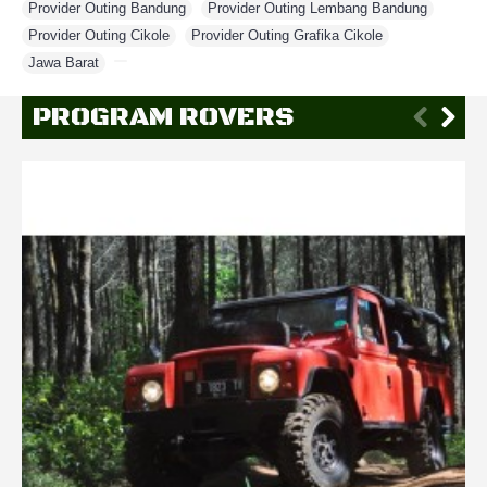
Provider Outing Bandung
,
Provider Outing Lembang Bandung
,
Provider Outing Cikole
,
Provider Outing Grafika Cikole
,
Jawa Barat
,
PROGRAM ROVERS