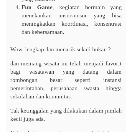
Fun Game
, kegiatan bermain yang
menekankan unsur-unsur yang bisa
meningkatkan koordinasi, konsentrasi
dan kebersamaan.
Wow, lengkap dan menarik sekali bukan ?
dan memang wisata ini telah menjadi favorit
bagi wisatawan yang datang dalam
rombongan besar seperti instansi
pemerintahan, perusahaan swasta hingga
sekolahan dan komunitas.
Tak ketinggalan yang dilakukan dalam jumlah
kecil juga ada.