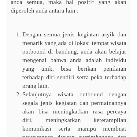
anda semua, maka hal positif yang akan
diperoleh anda antara lain :
Dengan semua jenis kegiatan asyik dan
menarik yang ada di lokasi tempat wisata
outbound di bandung, anda akan belajar
mengenal bahwa anda adalah individu
yang unik, bisa berikan penilaian
terhadap diri sendiri serta peka terhadap
orang lain.
Selanjutnya wisata outbound dengan
segala jenis kegiatan dan permainannya
akan bisa meningkatkan rasa percaya
diri, meningkatkan keterampilan
komunikasi serta mampu membuat