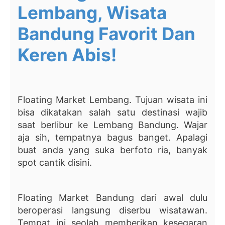
Lembang, Wisata
Bandung Favorit Dan
Keren Abis!
Floating Market Lembang. Tujuan wisata ini
bisa dikatakan salah satu destinasi wajib
saat berlibur ke Lembang Bandung. Wajar
aja sih, tempatnya bagus banget. Apalagi
buat anda yang suka berfoto ria, banyak
spot cantik disini.
Floating Market Bandung dari awal dulu
beroperasi langsung diserbu wisatawan.
Tempat ini seolah memberikan kesegaran