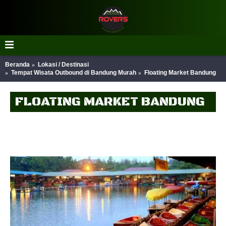
Beranda
Lokasi / Destinasi
Tempat Wisata Outbound di Bandung Murah
Floating Market Bandung
FLOATING MARKET BANDUNG