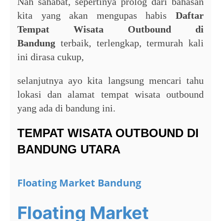
Nah sahabat, sepertinya prolog dari bahasan
kita yang akan mengupas habis
Daftar
Tempat Wisata Outbound di
Bandung
terbaik, terlengkap, termurah kali
ini dirasa cukup,
selanjutnya ayo kita langsung mencari tahu
lokasi dan alamat tempat wisata outbound
yang ada di bandung ini.
TEMPAT WISATA OUTBOUND DI
BANDUNG UTARA
Floating Market Bandung
Floating Market