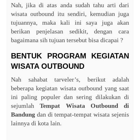
Nah, jika di atas anda sudah tahu arti dari
wisata outbound itu sendiri, kemudian juga
tujuannya, maka kali ini saya juga akan
berikan penjelasan sedikit, dengan cara
bagaimana sih tujuan tersebut bisa dicapai ?
BENTUK PROGRAM KEGIATAN
WISATA OUTBOUND
Nah sahabat tarveler’s, berikut adalah
beberapa kegiatan wisata outbound yang saat
ini paling populer dan sering dilakukan di
sejumlah
Tempat Wisata Outbound di
Bandung
dan di tempat-tempat wisata sejenis
lainnya di kota lain.