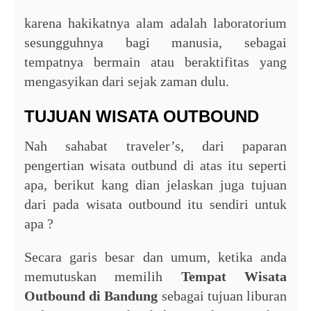
karena hakikatnya alam adalah laboratorium
sesungguhnya bagi manusia, sebagai
tempatnya bermain atau beraktifitas yang
mengasyikan dari sejak zaman dulu.
TUJUAN WISATA OUTBOUND
Nah sahabat traveler’s, dari paparan
pengertian wisata outbund di atas itu seperti
apa, berikut kang dian jelaskan juga tujuan
dari pada wisata outbound itu sendiri untuk
apa ?
Secara garis besar dan umum, ketika anda
memutuskan memilih
Tempat Wisata
Outbound di Bandung
sebagai tujuan liburan