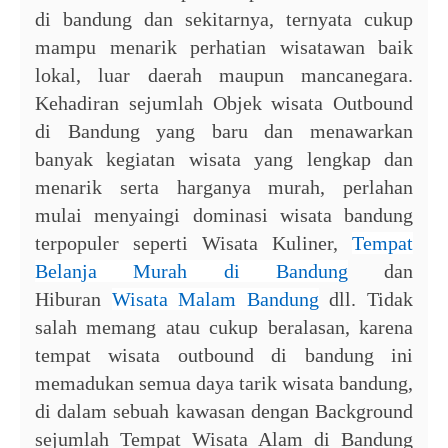
di bandung dan sekitarnya, ternyata cukup
mampu menarik perhatian wisatawan baik
lokal, luar daerah maupun mancanegara.
Kehadiran sejumlah Objek wisata Outbound
di Bandung yang baru dan menawarkan
banyak kegiatan wisata yang lengkap dan
menarik serta harganya murah, perlahan
mulai menyaingi dominasi wisata bandung
terpopuler seperti Wisata Kuliner,
Tempat
Belanja Murah di Bandung
dan
Hiburan
Wisata Malam Bandung
dll. Tidak
salah memang atau cukup beralasan, karena
tempat wisata outbound di bandung ini
memadukan semua daya tarik wisata bandung,
di dalam sebuah kawasan dengan Background
sejumlah Tempat Wisata Alam di Bandung