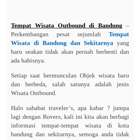
Tempat Wisata Outbound di Bandung
–
Perkembangan pesat sejumlah
Tempat
Wisata di Bandung dan Sekitarnya
yang
baru seakan tidak akan pernah berhenti dan
ada habisnya.
Setiap saat bermunculan Objek wisata baru
dan berbeda, salah satunya adalah jenis
Wisata Outbound.
Halo sahabat traveler’s, apa kabar ? jumpa
lagi dengan Rovers, kali ini kita akan berbagi
informasi tempat-tempat wisata di kota
bandung dan sekitarnya, semoga anda tidak