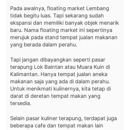
Pada awalnya, floating market Lembang
tidak begitu luas. Tapi sekarang sudah
ekspansi dan memiliki banyak objek menarik
baru. Nama floating market ini sepertinya
merujuk pada stand tempat jualan makanan
yang berada dalam perahu.
Tapi jangan dibayangkan seperti pasar
terapung Lok Baintan atau Muara Kuin di
Kalimantan. Hanya tempat jualan aneka
makanan saja yang ada di dalam perahu.
Untuk menikmati kulinernya, kita tetap di
darat di deretan tempat makan yang
tersedia.
Selain pasar kuliner terapung, terdapat juga
beberapa cafe dan tempat makan lain