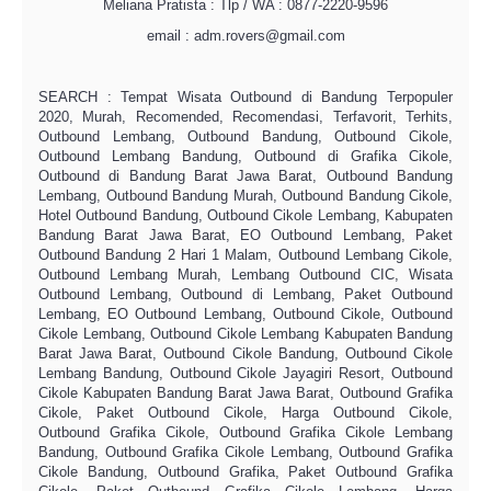
Meliana Pratista : Tlp / WA : 0877-2220-9596
email : adm.rovers@gmail.com
SEARCH : Tempat Wisata Outbound di Bandung Terpopuler
2020, Murah, Recomended, Recomendasi, Terfavorit, Terhits,
Outbound Lembang, Outbound Bandung, Outbound Cikole,
Outbound Lembang Bandung, Outbound di Grafika Cikole,
Outbound di Bandung Barat Jawa Barat, Outbound Bandung
Lembang, Outbound Bandung Murah, Outbound Bandung Cikole,
Hotel Outbound Bandung, Outbound Cikole Lembang, Kabupaten
Bandung Barat Jawa Barat, EO Outbound Lembang, Paket
Outbound Bandung 2 Hari 1 Malam, Outbound Lembang Cikole,
Outbound Lembang Murah, Lembang Outbound CIC, Wisata
Outbound Lembang, Outbound di Lembang, Paket Outbound
Lembang, EO Outbound Lembang, Outbound Cikole, Outbound
Cikole Lembang, Outbound Cikole Lembang Kabupaten Bandung
Barat Jawa Barat, Outbound Cikole Bandung, Outbound Cikole
Lembang Bandung, Outbound Cikole Jayagiri Resort, Outbound
Cikole Kabupaten Bandung Barat Jawa Barat, Outbound Grafika
Cikole, Paket Outbound Cikole, Harga Outbound Cikole,
Outbound Grafika Cikole, Outbound Grafika Cikole Lembang
Bandung, Outbound Grafika Cikole Lembang, Outbound Grafika
Cikole Bandung, Outbound Grafika, Paket Outbound Grafika