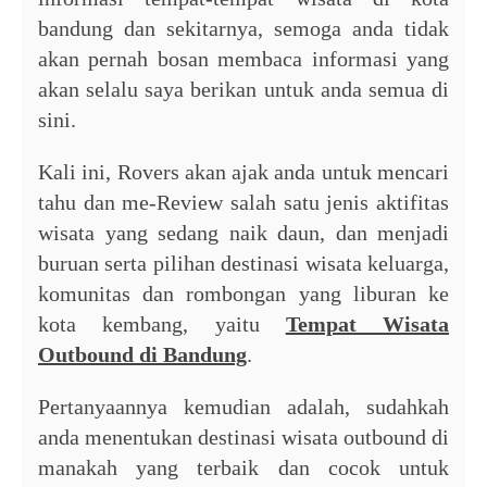
bandung dan sekitarnya, semoga anda tidak
akan pernah bosan membaca informasi yang
akan selalu saya berikan untuk anda semua di
sini.
Kali ini, Rovers akan ajak anda untuk mencari
tahu dan me-Review salah satu jenis aktifitas
wisata yang sedang naik daun, dan menjadi
buruan serta pilihan destinasi wisata keluarga,
komunitas dan rombongan yang liburan ke
kota kembang, yaitu
Tempat Wisata
Outbound di Bandung
.
Pertanyaannya kemudian adalah, sudahkah
anda menentukan destinasi wisata outbound di
manakah yang terbaik dan cocok untuk