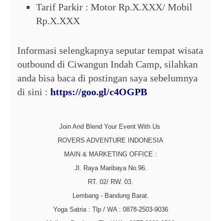
Tarif Parkir : Motor Rp.X.XXX/ Mobil
Rp.X.XXX
Informasi selengkapnya seputar tempat wisata
outbound di Ciwangun Indah Camp, silahkan
anda bisa baca di postingan saya sebelumnya
di sini :
https://goo.gl/c4OGPB
Join And Blend Your Event With Us
ROVERS ADVENTURE INDONESIA
MAIN & MARKETING OFFICE :
Jl. Raya Maribaya No.96.
RT. 02/ RW. 03.
Lembang - Bandung Barat.
Yoga Satria : Tlp / WA : 0878-2503-9036