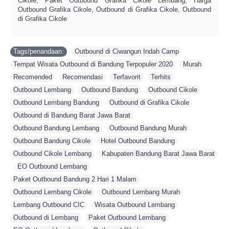
Cikole, Paket Outbound Grafika Cikole Lembang, Harga
Outbound Grafika Cikole, Outbound di Grafika Cikole, Outbound
di Grafika Cikole
Tags/penandaan:
Outbound di Ciwangun Indah Camp
,
Tempat Wisata Outbound di Bandung Terpopuler 2020
,
Murah
,
Recomended
,
Recomendasi
,
Terfavorit
,
Terhits
,
Outbound Lembang
,
Outbound Bandung
,
Outbound Cikole
,
Outbound Lembang Bandung
,
Outbound di Grafika Cikole
,
Outbound di Bandung Barat Jawa Barat
,
Outbound Bandung Lembang
,
Outbound Bandung Murah
,
Outbound Bandung Cikole
,
Hotel Outbound Bandung
,
Outbound Cikole Lembang
,
Kabupaten Bandung Barat Jawa Barat
,
EO Outbound Lembang
,
Paket Outbound Bandung 2 Hari 1 Malam
,
Outbound Lembang Cikole
,
Outbound Lembang Murah
,
Lembang Outbound CIC
,
Wisata Outbound Lembang
,
Outbound di Lembang
,
Paket Outbound Lembang
,