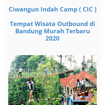
Ciwangun Indah Camp ( CIC )
Tempat Wisata Outbound di
Bandung Murah Terbaru
2020