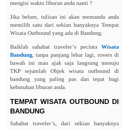
mengisi waktu liburan anda nanti ?
Jika belum, tulisan ini akan memandu anda
memilih satu dari sekian banyaknya Tempat
Wisata Outbound yang ada di Bandung.
Baiklah sahabat traveler’s pecinta
Wisata
Bandung
, tanpa panjang lebar lagi, rovers di
bawah ini mau ajak saja langsung menuju
TKP sejumlah Objek wisata outbound di
bandung yang paling pas dan tepat bagi
kebutuhan liburan anda.
TEMPAT WISATA OUTBOUND DI
BANDUNG
Sahabat traveler’s, dari sekian banyaknya