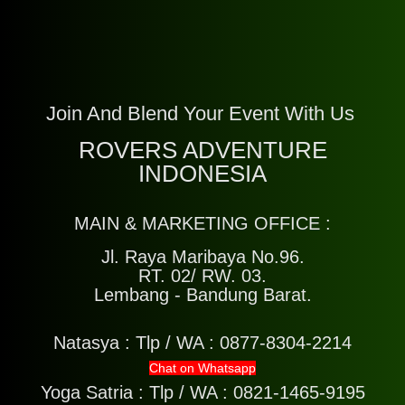
Join And Blend Your Event With Us
ROVERS ADVENTURE
INDONESIA
MAIN & MARKETING OFFICE :
Jl. Raya Maribaya No.96.
RT. 02/ RW. 03.
Lembang - Bandung Barat.
Natasya :
Tlp / WA : 0877-8304-2214
Chat on Whatsapp
Yoga Satria :
Tlp / WA : 0821-1465-9195