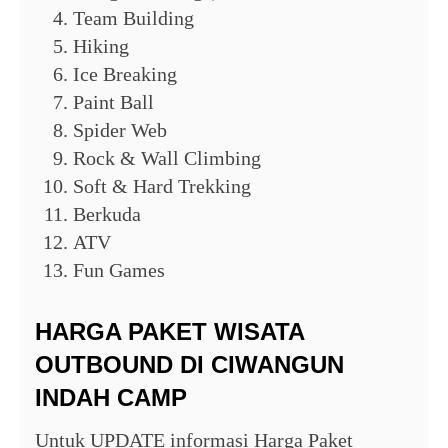
Team Building
Hiking
Ice Breaking
Paint Ball
Spider Web
Rock & Wall Climbing
Soft & Hard Trekking
Berkuda
ATV
Fun Games
HARGA PAKET WISATA
OUTBOUND DI CIWANGUN
INDAH CAMP
Untuk UPDATE informasi Harga Paket