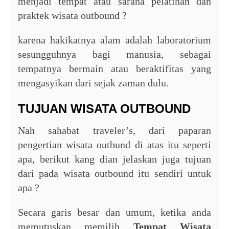
menjadi tempat atau sarana pelatihan dan
praktek wisata outbound ?
karena hakikatnya alam adalah laboratorium
sesungguhnya bagi manusia, sebagai
tempatnya bermain atau beraktifitas yang
mengasyikan dari sejak zaman dulu.
TUJUAN WISATA OUTBOUND
Nah sahabat traveler’s, dari paparan
pengertian wisata outbund di atas itu seperti
apa, berikut kang dian jelaskan juga tujuan
dari pada wisata outbound itu sendiri untuk
apa ?
Secara garis besar dan umum, ketika anda
memutuskan memilih
Tempat Wisata