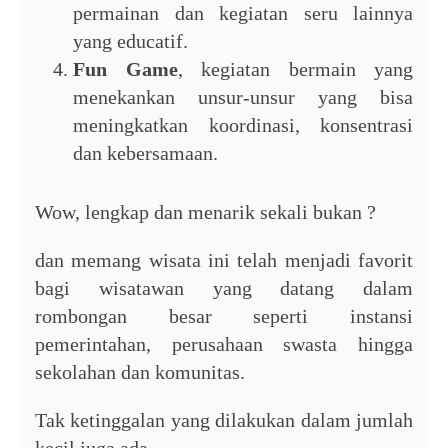
permainan dan kegiatan seru lainnya
yang educatif.
Fun Game
, kegiatan bermain yang
menekankan unsur-unsur yang bisa
meningkatkan koordinasi, konsentrasi
dan kebersamaan.
Wow, lengkap dan menarik sekali bukan ?
dan memang wisata ini telah menjadi favorit
bagi wisatawan yang datang dalam
rombongan besar seperti instansi
pemerintahan, perusahaan swasta hingga
sekolahan dan komunitas.
Tak ketinggalan yang dilakukan dalam jumlah