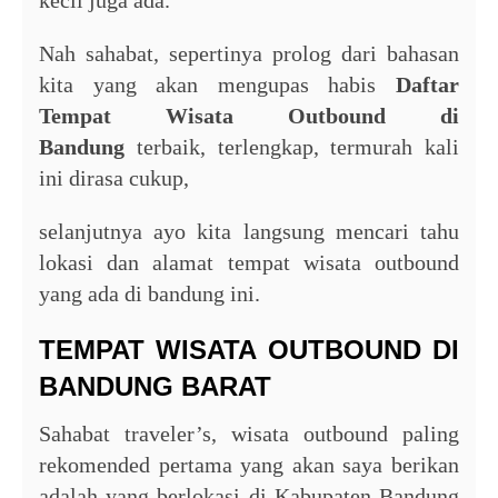
kecil juga ada.
Nah sahabat, sepertinya prolog dari bahasan
kita yang akan mengupas habis
Daftar
Tempat Wisata Outbound di
Bandung
terbaik, terlengkap, termurah kali
ini dirasa cukup,
selanjutnya ayo kita langsung mencari tahu
lokasi dan alamat tempat wisata outbound
yang ada di bandung ini.
TEMPAT WISATA OUTBOUND DI
BANDUNG BARAT
Sahabat traveler’s, wisata outbound paling
rekomended pertama yang akan saya berikan
adalah yang berlokasi di Kabupaten Bandung