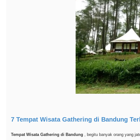
7 Tempat Wisata Gathering di Bandung Ter
Tempat Wisata Gathering di Bandung
, begitu banyak orang yang ja