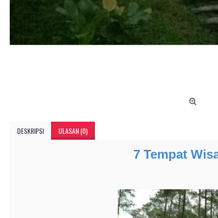
DESKRIPSI
ULASAN (0)
7 Tempat Wisa