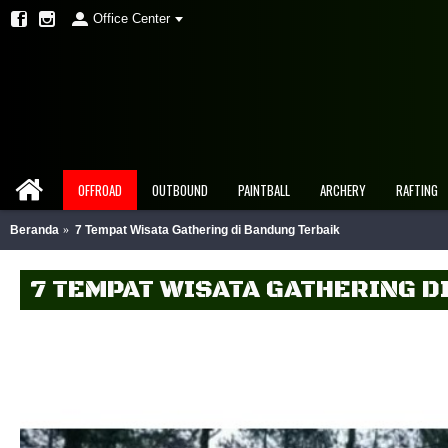
Office Center
OFFROAD
OUTBOUND
PAINTBALL
ARCHERY
RAFTING
Beranda
7 Tempat Wisata Gathering di Bandung Terbaik
7 TEMPAT WISATA GATHERING D