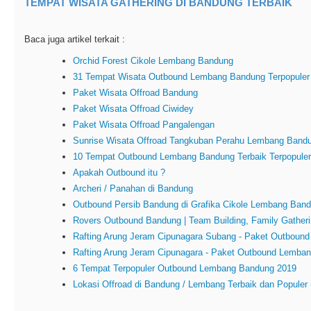
TEMPAT WISATA GATHERING DI BANDUNG TERBAIK
Baca juga artikel terkait :
Orchid Forest Cikole Lembang Bandung
31 Tempat Wisata Outbound Lembang Bandung Terpopuler
Paket Wisata Offroad Bandung
Paket Wisata Offroad Ciwidey
Paket Wisata Offroad Pangalengan
Sunrise Wisata Offroad Tangkuban Perahu Lembang Band
10 Tempat Outbound Lembang Bandung Terbaik Terpopuler
Apakah Outbound itu ?
Archeri / Panahan di Bandung
Outbound Persib Bandung di Grafika Cikole Lembang Ban
Rovers Outbound Bandung | Team Building, Family Gathe
Rafting Arung Jeram Cipunagara Subang - Paket Outboun
Rafting Arung Jeram Cipunagara - Paket Outbound Lemba
6 Tempat Terpopuler Outbound Lembang Bandung 2019
Lokasi Offroad di Bandung / Lembang Terbaik dan Populer 