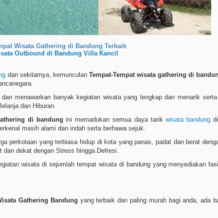
mpat Wisata Gathering di Bandung Terbaik
sata Outbound di Bandung Villa Kancil
ng
dan sekitarnya, kemunculan
Tempat-Tempat wisata gathering di bandu
ancanegara.
dan menawarkan banyak kegiatan wisata yang lengkap dan menarik serta 
Belanja dan Hiburan.
gathering di bandung
ini memadukan semua daya tarik
wisata bandung
di
kenal masih alami dan indah serta berhawa sejuk.
ga perkotaan yang terbiasa hidup di kota yang panas, padat dan berat denga
t dan dekat dengan Stress hingga Defresi.
egiatan wisata di sejumlah tempat wisata di bandung yang menyediakan fasi
isata Gathering Bandung
yang terbaik dan paling murah bagi anda, ada b