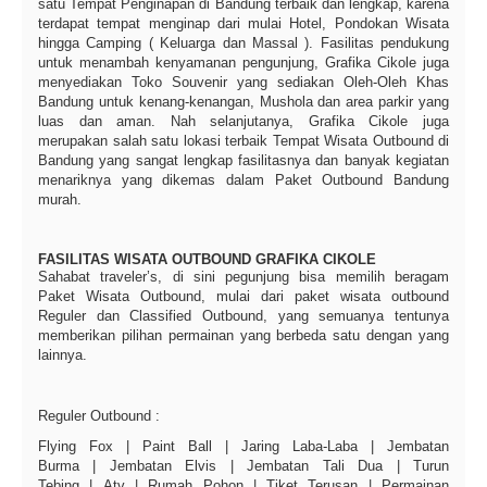
satu Tempat Penginapan di Bandung terbaik dan lengkap, karena
terdapat tempat menginap dari mulai Hotel, Pondokan Wisata
hingga Camping ( Keluarga dan Massal ). Fasilitas pendukung
untuk menambah kenyamanan pengunjung, Grafika Cikole juga
menyediakan Toko Souvenir yang sediakan Oleh-Oleh Khas
Bandung untuk kenang-kenangan, Mushola dan area parkir yang
luas dan aman. Nah selanjutanya, Grafika Cikole juga
merupakan salah satu lokasi terbaik Tempat Wisata Outbound di
Bandung yang sangat lengkap fasilitasnya dan banyak kegiatan
menariknya yang dikemas dalam Paket Outbound Bandung
murah.
FASILITAS WISATA OUTBOUND GRAFIKA CIKOLE
Sahabat traveler’s, di sini pegunjung bisa memilih beragam
Paket Wisata Outbound, mulai dari paket wisata outbound
Reguler dan Classified Outbound, yang semuanya tentunya
memberikan pilihan permainan yang berbeda satu dengan yang
lainnya.
Reguler Outbound :
Flying Fox | Paint Ball | Jaring Laba-Laba | Jembatan
Burma | Jembatan Elvis | Jembatan Tali Dua | Turun
Tebing | Atv | Rumah Pohon | Tiket Terusan | Permainan