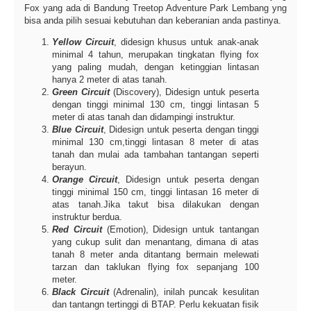
Fox yang ada di Bandung Treetop Adventure Park Lembang yng
bisa anda pilih sesuai kebutuhan dan keberanian anda pastinya.
Yellow Circuit
, didesign khusus untuk anak-anak
minimal 4 tahun, merupakan tingkatan flying fox
yang paling mudah, dengan ketinggian lintasan
hanya 2 meter di atas tanah.
Green Circuit
(Discovery), Didesign untuk peserta
dengan tinggi minimal 130 cm, tinggi lintasan 5
meter di atas tanah dan didampingi instruktur.
Blue Circuit
, Didesign untuk peserta dengan tinggi
minimal 130 cm,tinggi lintasan 8 meter di atas
tanah dan mulai ada tambahan tantangan seperti
berayun.
Orange Circuit
, Didesign untuk peserta dengan
tinggi minimal 150 cm, tinggi lintasan 16 meter di
atas tanah.Jika takut bisa dilakukan dengan
instruktur berdua.
Red Circuit
(Emotion), Didesign untuk tantangan
yang cukup sulit dan menantang, dimana di atas
tanah 8 meter anda ditantang bermain melewati
tarzan dan taklukan flying fox sepanjang 100
meter.
Black Circuit
(Adrenalin), inilah puncak kesulitan
dan tantangn tertinggi di BTAP. Perlu kekuatan fisik