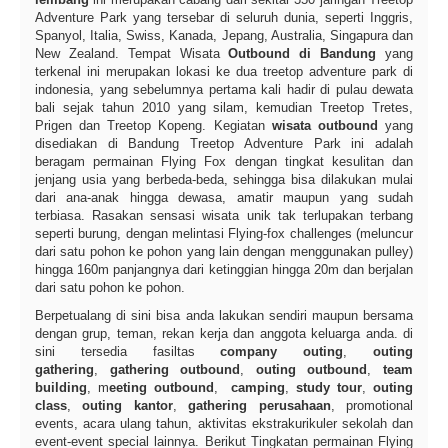
Adventure Park yang tersebar di seluruh dunia, seperti Inggris,
Spanyol, Italia, Swiss, Kanada, Jepang, Australia, Singapura dan
New Zealand. Tempat Wisata
Outbound di Bandung
yang
terkenal ini merupakan lokasi ke dua treetop adventure park di
indonesia, yang sebelumnya pertama kali hadir di pulau dewata
bali sejak tahun 2010 yang silam, kemudian Treetop Tretes,
Prigen dan Treetop Kopeng. Kegiatan
wisata outbound
yang
disediakan di Bandung Treetop Adventure Park ini adalah
beragam permainan Flying Fox dengan tingkat kesulitan dan
jenjang usia yang berbeda-beda, sehingga bisa dilakukan mulai
dari ana-anak hingga dewasa, amatir maupun yang sudah
terbiasa. Rasakan sensasi wisata unik tak terlupakan terbang
seperti burung, dengan melintasi Flying-fox challenges (meluncur
dari satu pohon ke pohon yang lain dengan menggunakan pulley)
hingga 160m panjangnya dari ketinggian hingga 20m dan berjalan
dari satu pohon ke pohon.
Berpetualang di sini bisa anda lakukan sendiri maupun bersama
dengan grup, teman, rekan kerja dan anggota keluarga anda. di
sini tersedia fasiltas
company outing
,
outing
gathering
,
gathering outbound
,
outing outbound
,
team
building
, m
eeting outbound
,
camping
,
study tour
,
outing
class
,
outing kantor
,
gathering perusahaan
, promotional
events, acara ulang tahun, aktivitas ekstrakurikuler sekolah dan
event-event special lainnya. Berikut Tingkatan permainan Flying