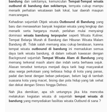
bandung
dan sekitarnya, kemunculan
Tempat-Tempat wisata
outbund di bandung dan sekitarnya
, ternyata cukup mampu
menarik perhatian wisatawan baik lokal, luar daerah maupun
mancanegara.
Kehadiran sejumlah Objek wisata
Outbound di Bandung
yang
baru dan menawarkan banyak kegiatan wisata yang lengkap dan
menarik serta harganya murah, perlahan mulai menyaingi
dominasi
wisata bandung terpopuler
seperti Wisata Kuliner,
Tempat Belanja Murah di Bandung dan Hiburan Wisata Malam
Bandung dll. Tidak salah memang atau cukup beralasan, karena
tempat wisata
outbound di bandung
ini memadukan semua
daya tarik wisata bandung, di dalam sebuah kawasan dengan
Background sejumlah
Tempat Wisata Alam di Bandung
yang
memang terkenal masih alami dan indah serta berhawa sejuk.
Alasan tersebut tentunya menjadi daya tarik bagi masyarakat
atau warga perkotaan yang terbiasa hidup di kota yang panas,
padat dan berat dengan beban pekerjaan, belum lagi di tambah
suasana kota yang macet, bising dan pola hidup yang tak sehat
dan dekat dengan Stress hingga Defresi.
Nah jika demikian, apa sih untungnya jika kita mencoba
melakukan kegiatan wisata di sejumlah
tempat wisata di
bandung
yang menyediakan fasilitas wisata Outbund di sana ?