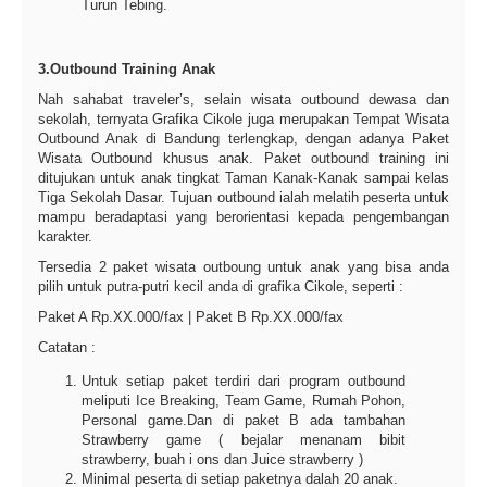
Turun Tebing.
3.Outbound Training Anak
Nah sahabat traveler’s, selain wisata outbound dewasa dan
sekolah, ternyata Grafika Cikole juga merupakan Tempat Wisata
Outbound Anak di Bandung terlengkap, dengan adanya Paket
Wisata Outbound khusus anak. Paket outbound training ini
ditujukan untuk anak tingkat Taman Kanak-Kanak sampai kelas
Tiga Sekolah Dasar. Tujuan outbound ialah melatih peserta untuk
mampu beradaptasi yang berorientasi kepada pengembangan
karakter.
Tersedia 2 paket wisata outboung untuk anak yang bisa anda
pilih untuk putra-putri kecil anda di grafika Cikole, seperti :
Paket A Rp.XX.000/fax | Paket B Rp.XX.000/fax
Catatan :
Untuk setiap paket terdiri dari program outbound
meliputi Ice Breaking, Team Game, Rumah Pohon,
Personal game.Dan di paket B ada tambahan
Strawberry game ( bejalar menanam bibit
strawberry, buah i ons dan Juice strawberry )
Minimal peserta di setiap paketnya dalah 20 anak.