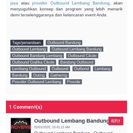
jasa
atau
provider Outbound Lembang Bandung
, akan
menyuguhkan konsep dan program yang lebih menarik
demi terselenggaranya dan kelancaran event Anda.
Tags/penandaan:
Outbound Bandung
Outbound Lembang
Outbound Lembang Bandung
Outbound Bandung Lembang
Outbound Cikole
Outbound Grafika Cikole
Bandung Outbound
Lembang Outbound
Outbound
Outbond
Lembang
Bandung
Outing
Gathering
Provider Outbound Lembang
Provide
1 Comment(s)
Outbound Lembang Bandung:
REPLY
02/01/2020,
10:41:21 AM
Outbound Lembang Bandung - Outbound