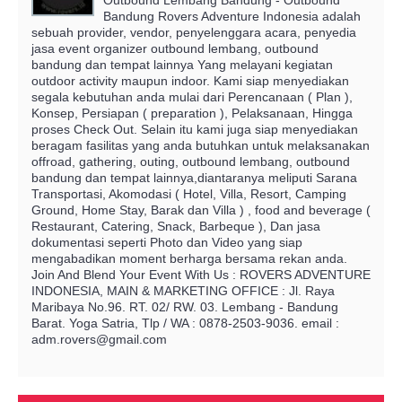
Bandung Rovers Adventure Indonesia adalah
sebuah provider, vendor, penyelenggara acara, penyedia
jasa event organizer outbound lembang, outbound
bandung dan tempat lainnya Yang melayani kegiatan
outdoor activity maupun indoor. Kami siap menyediakan
segala kebutuhan anda mulai dari Perencanaan ( Plan ),
Konsep, Persiapan ( preparation ), Pelaksanaan, Hingga
proses Check Out. Selain itu kami juga siap menyediakan
beragam fasilitas yang anda butuhkan untuk melaksanakan
offroad, gathering, outing, outbound lembang, outbound
bandung dan tempat lainnya,diantaranya meliputi Sarana
Transportasi, Akomodasi ( Hotel, Villa, Resort, Camping
Ground, Home Stay, Barak dan Villa ) , food and beverage (
Restaurant, Catering, Snack, Barbeque ), Dan jasa
dokumentasi seperti Photo dan Video yang siap
mengabadikan moment berharga bersama rekan anda.
Join And Blend Your Event With Us : ROVERS ADVENTURE
INDONESIA, MAIN & MARKETING OFFICE : Jl. Raya
Maribaya No.96. RT. 02/ RW. 03. Lembang - Bandung
Barat. Yoga Satria, Tlp / WA : 0878-2503-9036. email :
adm.rovers@gmail.com