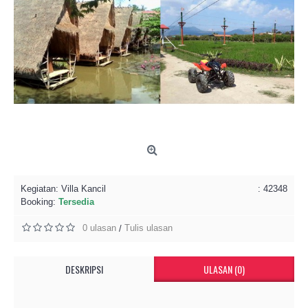
Kegiatan:
Villa Kancil
: 42348
Booking:
Tersedia
0 ulasan
Tulis ulasan
/
DESKRIPSI
ULASAN (0)