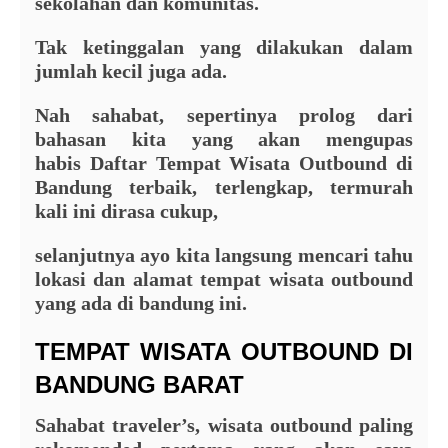
sekolahan dan komunitas.
Tak ketinggalan yang dilakukan dalam
jumlah kecil juga ada.
Nah sahabat, sepertinya prolog dari
bahasan kita yang akan mengupas
habis
Daftar Tempat Wisata Outbound di
Bandung
terbaik, terlengkap, termurah
kali ini dirasa cukup,
selanjutnya ayo kita langsung mencari tahu
lokasi dan alamat tempat wisata outbound
yang ada di bandung ini.
TEMPAT WISATA OUTBOUND DI
BANDUNG BARAT
Sahabat traveler’s, wisata outbound paling