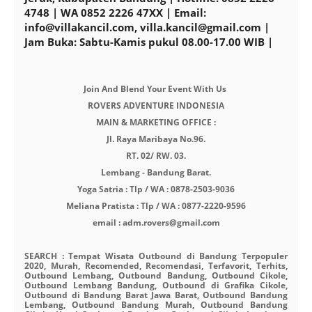
4748 | WA 0852 2226 47XX | Email:
info@villakancil.com, villa.kancil@gmail.com |
Jam Buka: Sabtu-Kamis pukul 08.00-17.00 WIB |
Join And Blend Your Event With Us
ROVERS ADVENTURE INDONESIA
MAIN & MARKETING OFFICE :
Jl. Raya Maribaya No.96.
RT. 02/ RW. 03.
Lembang - Bandung Barat.
Yoga Satria : Tlp / WA : 0878-2503-9036
Meliana Pratista : Tlp / WA : 0877-2220-9596
email : adm.rovers@gmail.com
SEARCH : Tempat Wisata Outbound di Bandung Terpopuler
2020, Murah, Recomended, Recomendasi, Terfavorit, Terhits,
Outbound Lembang, Outbound Bandung, Outbound Cikole,
Outbound Lembang Bandung, Outbound di Grafika Cikole,
Outbound di Bandung Barat Jawa Barat, Outbound Bandung
Lembang, Outbound Bandung Murah, Outbound Bandung