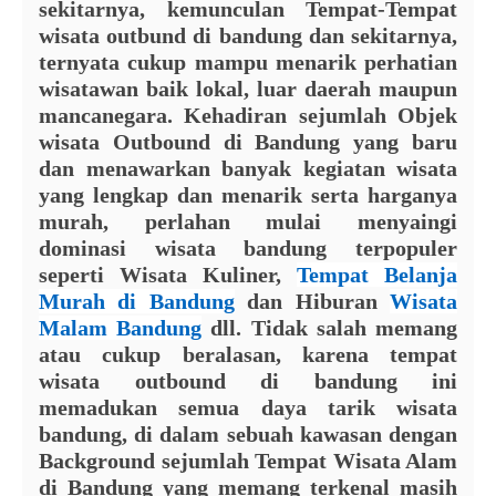
sekitarnya, kemunculan Tempat-Tempat
wisata outbund di bandung dan sekitarnya,
ternyata cukup mampu menarik perhatian
wisatawan baik lokal, luar daerah maupun
mancanegara. Kehadiran sejumlah Objek
wisata Outbound di Bandung yang baru
dan menawarkan banyak kegiatan wisata
yang lengkap dan menarik serta harganya
murah, perlahan mulai menyaingi
dominasi wisata bandung terpopuler
seperti Wisata Kuliner,
Tempat Belanja
Murah di Bandung
dan Hiburan
Wisata
Malam Bandung
dll. Tidak salah memang
atau cukup beralasan, karena tempat
wisata outbound di bandung ini
memadukan semua daya tarik wisata
bandung, di dalam sebuah kawasan dengan
Background sejumlah Tempat Wisata Alam
di Bandung yang memang terkenal masih