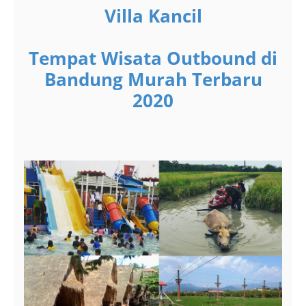
Villa Kancil
Tempat Wisata Outbound di
Bandung Murah Terbaru
2020