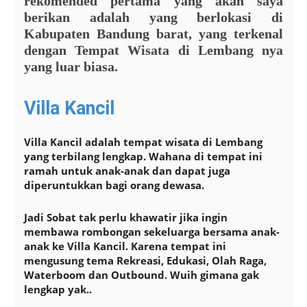
rekomended pertama yang akan saya
berikan adalah yang berlokasi di
Kabupaten Bandung barat, yang terkenal
dengan Tempat Wisata di Lembang nya
yang luar biasa.
Villa Kancil
Villa Kancil adalah tempat wisata di Lembang
yang terbilang lengkap. Wahana di tempat ini
ramah untuk anak-anak dan dapat juga
diperuntukkan bagi orang dewasa.
Jadi Sobat tak perlu khawatir jika ingin
membawa rombongan sekeluarga bersama anak-
anak ke Villa Kancil. Karena tempat ini
mengusung tema Rekreasi, Edukasi, Olah Raga,
Waterboom dan Outbound. Wuih gimana gak
lengkap yak..