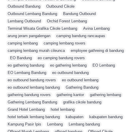
Outbound Bandung
,
Outbound Cikole
,
Outbound Lembang Bandung
,
Bandung Outbound
,
Lembang Outbound
,
Orchid Forest Lembang
,
Terminal Wisata Grafika Cikole Lembang
,
Avina Lembang
,
arung jeram pangalengan
,
camping bandung rancaupas
,
camping lembang
,
camping lembang rovers
,
camping lembang murah cileunca
,
employee gathreing di bandung
,
EO Bandung
,
eo camping bandung rovers
,
eo gathering bandung
,
eo gathering lembang
,
EO Lembang
,
EO Lembang Bandung
,
eo outbound bandung
,
eo outbound bandung rovers
,
eo outbound lembang
,
eo outbound lembang bandung
,
Gathering Bandung
,
gathering bandung rovers
,
gathering kantor
,
gathering lembang
,
Gathering Lembang Bandung
,
grafika cikole bandung
,
Grand Hotel Lembang
,
hotel lembang
,
hotel terbaik lembang bandung
,
kabupaten
,
kabupaten bandung
,
Kampung Pasir Ipis
,
Lembang
,
Lembang bandung
,
Offraod Murah Lembang
,
offroad bandung
,
Offroad Cikole
,