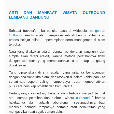
ARTI DAN MANFAAT WISATA OUTBOUND
LEMBANG BANDUNG
Sahabat traveler’s, jika penulis baca di wikipedia,
pengertian
Outbound
sendiri adalah merupakan sebuah bentuk latihan atau
proses belajar prilaku kepemimpinan serta managemen di alam
terbuka.
Cara yang dilakukan adalah dengan pendekatan yang unik dan
simple akan tetapi efektif, karena metode pelatihannya tidak
dengan teori-teori yang membosankan, akan tetapi langsung
dipraktekan.
Yang dipraktekan di sini adalah yang sifatnya berhubungan
dengan apa yang kita alami dan rasakan di dalam kehidupan kita
sehari-hari, seperti saling mempercayai, cara memperhatikan
plus cara bersikap proaktif dan komunikatif.
Pertanyaanya kemudian, Kenapa alam terbuka menjadi tempat
atau sarana pelatihan dan praktek wisata
outbound
? karena
hakikatnya alam adalah laboratorium sesungguhnya bagi
manusia, sebagai tempatnya bermain atau beraktifitas yang
mengasyikan dari sejak zaman dulu.