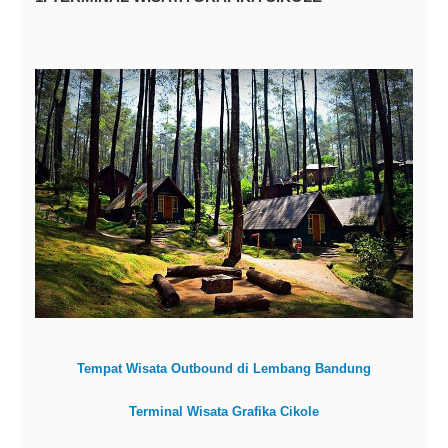
Tempat Wisata Outbound di Lembang Bandung
Terminal Wisata Grafika Cikole