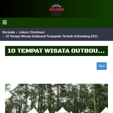
Beranda
Lokasi / Destinasi
10 Tempat Wisata Outbound Terpopuler Terbaik di Bandung 2021
10 TEMPAT WISATA OUTBOUND TERPOPULER TERBAIK DI BANDUNG 2021
New