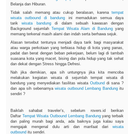
Belanja dan Hiburan.
Tidak salah memang atau cukup beralasan, karena
tempat
wisata outbound di bandung
ini memadukan semua daya
tarik
wisata bandung
di dalam sebuah kawasan dengan
Background sejumlah
Tempat Wisata Alam di Bandung
yang
memang terkenal masih alami dan indah serta berhawa sejuk.
Alasan tersebut tentunya menjadi daya tarik bagi masyarakat
atau warga perkotaan yang terbiasa hidup di kota yang panas,
padat dan berat dengan beban pekerjaan, belum lagi di tambah
suasana kota yang macet, bising dan pola hidup yang tak sehat
dan dekat dengan Stress hingga Defresi.
Nah jika demikian, apa sih untungnya jika kita mencoba
melakukan kegiatan wisata di sejumlah tempat wisata di
bandung yang menyediakan fasilitas wisata
Outbund
di sana ?
dan apa sih sebenarnya
wisata outbound Lembang Bandung
itu
sendiri ?
Baiklah sahabat traveler’s, sebelum rovers.id berikan
Daftar
Tempat Wisata Outbound Lembang Bandung
yang terbaik
dan paling murah bagi anda, ada baiknya juga kalau saya
mengajak mengenal dulu arti dan manfaat dari
wisata
outbound
itu sendiri.