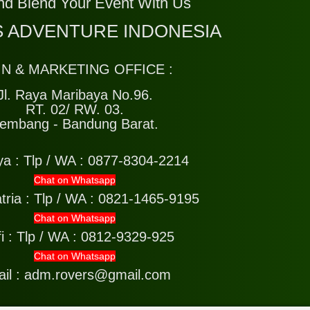
nd Blend Your Event With Us
 ADVENTURE INDONESIA
IN & MARKETING OFFICE :
Jl. Raya Maribaya No.96.
RT. 02/ RW. 03.
embang - Bandung Barat.
ya :
Tlp / WA : 0877-8304-2214
Chat on Whatsapp
tria :
Tlp / WA : 0821-1465-9195
Chat on Whatsapp
i :
Tlp / WA : 0812-9329-925
Chat on Whatsapp
il : adm.rovers@gmail.com