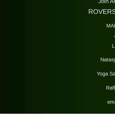
Join A
ROVERS
MA
L
Natas
Yoga Sa
Raff
ema