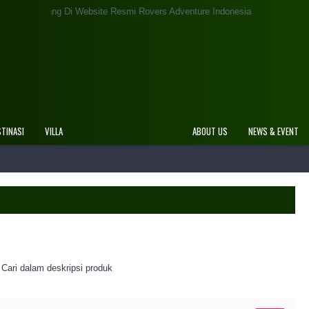
g Di Website Resmi Rovers Adventure Indonesia
STINASI
VILLA
ABOUT US
NEWS & EVENT
Cari dalam deskripsi produk