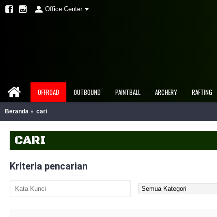
Office Center
OFFROAD
OUTBOUND
PAINTBALL
ARCHERY
RAFTING
Beranda
cari
CARI
Kriteria pencarian