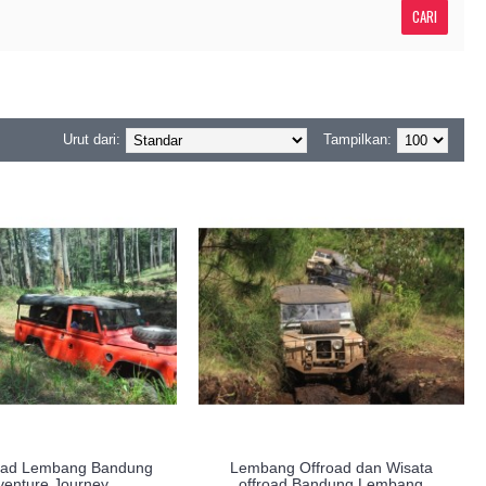
Urut dari:
Tampilkan:
oad Lembang Bandung
Lembang Offroad dan Wisata
venture Journey
offroad Bandung Lembang