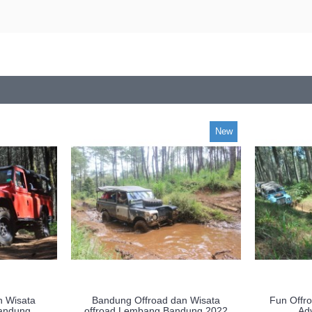
New
n Wisata
Bandung Offroad dan Wisata
Fun Offr
andung
offroad Lembang Bandung 2022
Ad