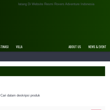
ang Di Website Resmi Rovers Adventure Indonesia
STINASI
VILLA
ABOUT US
NEWS & EVENT
Cari dalam deskripsi produk