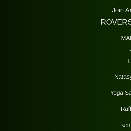
Join A
ROVERS
MA
L
Natas
Yoga Sa
Raff
ema