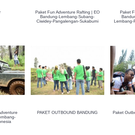
r
Paket Fun Adventure Rafting | EO
Paket 
Bandung-Lembang-Subang-
Bandun
Ciwidey-Pangalengan-Sukabumi
Lembang-R
Adventure
PAKET OUTBOUND BANDUNG
Paket Out
Lembang-
onesia