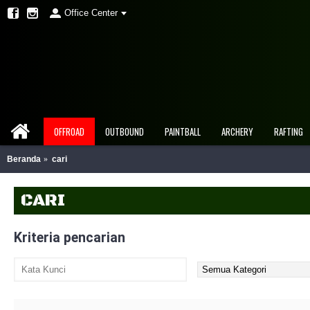
Office Center
OFFROAD
OUTBOUND
PAINTBALL
ARCHERY
RAFTING
Beranda
cari
CARI
Kriteria pencarian