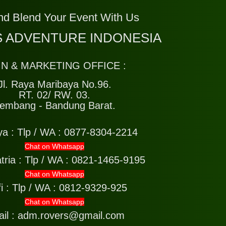
nd Blend Your Event With Us
 ADVENTURE INDONESIA
IN & MARKETING OFFICE :
Jl. Raya Maribaya No.96.
RT. 02/ RW. 03.
embang - Bandung Barat.
ya :
Tlp / WA : 0877-8304-2214
Chat on Whatsapp
tria :
Tlp / WA : 0821-1465-9195
Chat on Whatsapp
i :
Tlp / WA : 0812-9329-925
Chat on Whatsapp
il : adm.rovers@gmail.com