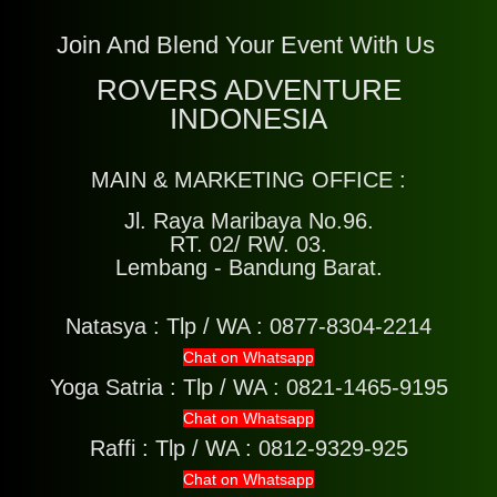
Join And Blend Your Event With Us
ROVERS ADVENTURE
INDONESIA
MAIN & MARKETING OFFICE :
Jl. Raya Maribaya No.96.
RT. 02/ RW. 03.
Lembang - Bandung Barat.
Natasya :
Tlp / WA : 0877-8304-2214
Chat on Whatsapp
Yoga Satria :
Tlp / WA : 0821-1465-9195
Chat on Whatsapp
Raffi :
Tlp / WA : 0812-9329-925
Chat on Whatsapp