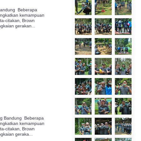
 Bandung Beberapa
eningkatkan kemampuan
ta-citakan, Brown
ngkaian gerakan...
ang Bandung Beberapa
eningkatkan kemampuan
ta-citakan, Brown
gkaian geraka...