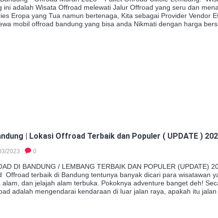
 ini adalah Wisata Offroad melewati Jalur Offroad yang seru dan me
ies Eropa yang Tua namun bertenaga, Kita sebagai Provider Vendor E
wa mobil offroad bandung yang bisa anda Nikmati dengan harga bers
andung | Lokasi Offroad Terbaik dan Populer ( UPDATE ) 20
03/2023
0
AD DI BANDUNG / LEMBANG TERBAIK DAN POPULER (UPDATE) 2
d Offroad terbaik di Bandung tentunya banyak dicari para wisatawan 
a alam, dan jelajah alam terbuka. Pokoknya adventure banget deh! Sec
oad adalah mengendarai kendaraan di luar jalan raya, apakah itu jalan 