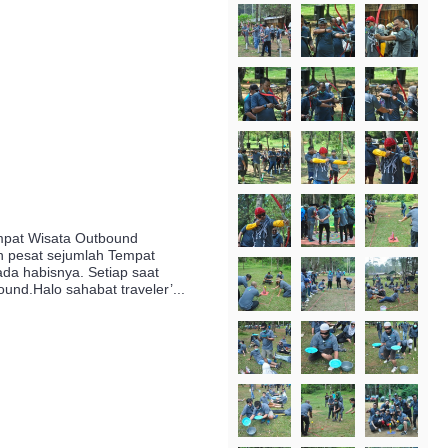
t Wisata Outbound
 pesat sejumlah Tempat
da habisnya. Setiap saat
und.Halo sahabat traveler’...