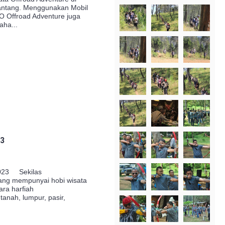
nantang. Menggunakan Mobil
O Offroad Adventure juga
aha...
23
023 Sekilas
yang mempunyai hobi wisata
ara harfiah
tanah, lumpur, pasir,