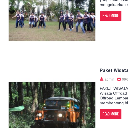
mengeluarkan a
READ MORE
Paket Wisat
admin
09/
PAKET WISAT
Wisata Offroad
Offroad Lemba
membentang hija
READ MORE