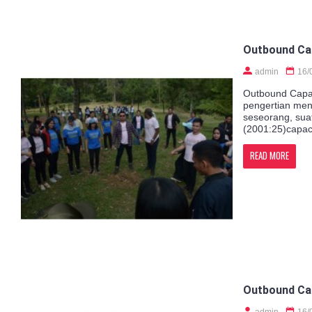
Outbound Cap
admin
16/
Outbound Capa
pengertian men
seseorang, suat
(2001:25)capaci
READ MORE
Outbound Cap
admin
16/