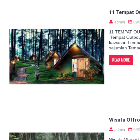
11 Tempat Ou
admin
09/
11 TEMPAT OU
Tempat Outboun
kawasan Lemba
sejumlah Tempa
READ MORE
Wisata Offr
admin
09/
Wisata Offroad