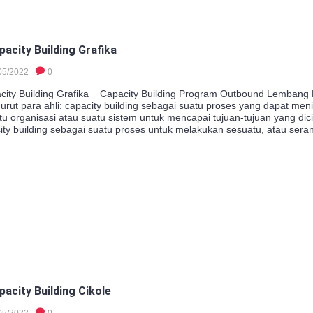
acity Building Grafika
05/2022
0
city Building Grafika Capacity Building Program Outbound Lemban
urut para ahli: capacity building sebagai suatu proses yang dapat m
u organisasi atau suatu sistem untuk mencapai tujuan-tujuan yang dici
ty building sebagai suatu proses untuk melakukan sesuatu, atau seran
acity Building Cikole
05/2022
0