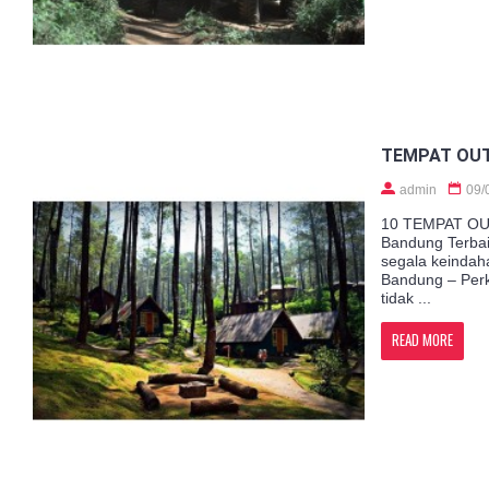
TEMPAT OUT
admin
09/
10 TEMPAT O
Bandung Terbai
segala keinda
Bandung – Per
tidak ...
READ MORE