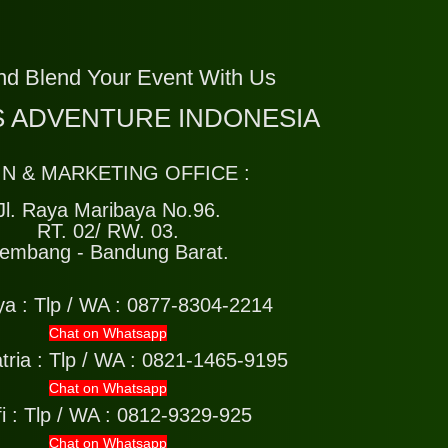
nd Blend Your Event With Us
 ADVENTURE INDONESIA
IN & MARKETING OFFICE :
Jl. Raya Maribaya No.96.
RT. 02/ RW. 03.
embang - Bandung Barat.
ya :
Tlp / WA : 0877-8304-2214
Chat on Whatsapp
tria :
Tlp / WA : 0821-1465-9195
Chat on Whatsapp
i :
Tlp / WA : 0812-9329-925
Chat on Whatsapp