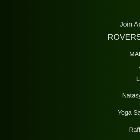
Join A
ROVERS
MA
L
Natas
Yoga Sa
Raff