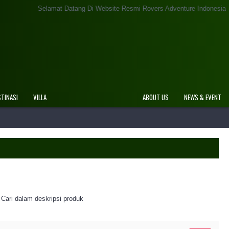
Selamat Datang Di Website Resmi Rovers Adventure Indonesia
STINASI
VILLA
ABOUT US
NEWS & EVENT
Cari dalam deskripsi produk