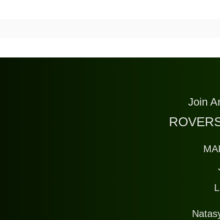
Join A
ROVERS
MA
L
Natas