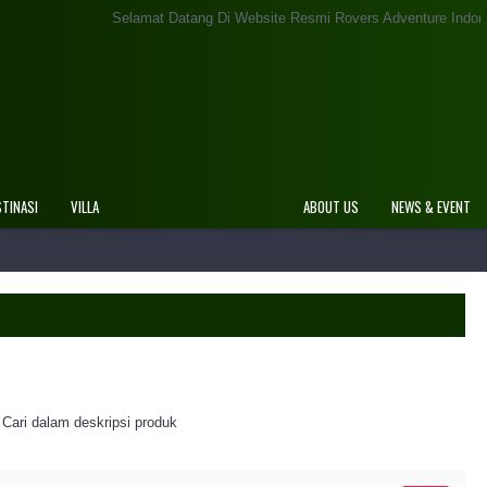
Selamat Datang Di Website Resmi Rovers Adventure Indonesi
STINASI
VILLA
ABOUT US
NEWS & EVENT
Cari dalam deskripsi produk