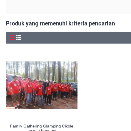
Produk yang memenuhi kriteria pencarian
Family Gathering Glamping Cikole
Jayagiri Bandung