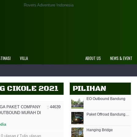
venture Indonesia
STINASI
VILLA
ABOUT US
NEWS & EVENT
G CIKOLE 2021
PILIHAN
EO Outbound Bandung
GA PAKET COMPANY
: 44639
OUTBOUND MURAH DI
Paket Offroad Bandung Lembang
edia
Hanging Bridge
0 ulasan
Tulis ulasan
/