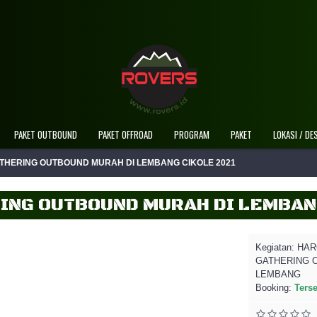
Selamat Datang Di Website Resmi Rovers Ad
PAKET OUTBOUND
PAKET OFFROAD
PROGRAM
PAKET
LOKASI / DE
THERING OUTBOUND MURAH DI LEMBANG CIKOLE 2021
ING OUTBOUND MURAH DI LEMBAN
Kegiatan:
HAR
GATHERING 
LEMBANG
Booking:
Ters