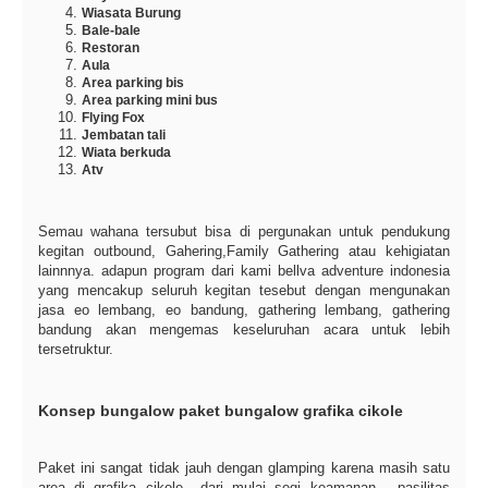
Wiasata Burung
Bale-bale
Restoran
Aula
Area parking bis
Area parking mini bus
Flying Fox
Jembatan tali
Wiata berkuda
Atv
Semau wahana tersubut bisa di pergunakan untuk pendukung
kegitan outbound, Gahering,Family Gathering atau kehigiatan
lainnnya. adapun program dari kami bellva adventure indonesia
yang mencakup seluruh kegitan tesebut dengan mengunakan
jasa eo lembang, eo bandung, gathering lembang, gathering
bandung akan mengemas keseluruhan acara untuk lebih
tersetruktur.
Konsep bungalow paket bungalow grafika cikole
Paket ini sangat tidak jauh dengan glamping karena masih satu
area di grafika cikole dari mulai segi keamanan , pasilitas