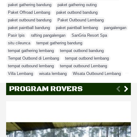
paket gathering bandung
,
paket gathering outing
,
Paket Offroad Lembang
,
paket outbond bandung
,
paket outbound bandung
,
Paket Outbound Lembang
,
paket paintball bandung
,
paket paintball lembang
,
pangalengan
,
Pasir Ipis
,
rafting pangalengan
,
SanGria Resort Spa
,
situ cileunca
,
tempat gathering bandung
,
tempat gathering lembang
,
tempat outbond bandung
,
Tempat Outbond di Lembang
,
tempat outbond lembang
,
tempat outbound lembang
,
tempat outbound Lembang
,
Villa Lembang
,
wisata lembang
,
Wisata Outbound Lembang
,
PROGRAM ROVERS