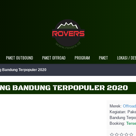
Selamat Datang Di W
PAKET OUTBOUND
PAKET OFFROAD
PROGRAM
PAKET
LOKASI / DE
g Bandung Terpopuler 2020
ANG BANDUNG TERPOPULER 2020
Merek:
Offroa
Kegiatan:
Pake
Bandung Terpo
Booking:
Ters