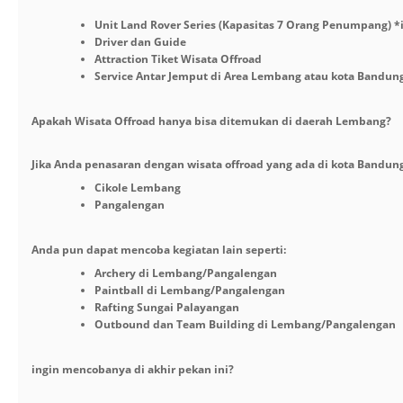
Unit Land Rover Series (Kapasitas 7 Orang Penumpang) *
Driver dan Guide
Attraction Tiket Wisata Offroad
Service Antar Jemput di Area Lembang atau kota Bandun
Apakah Wisata Offroad hanya bisa ditemukan di daerah Lembang?
Jika Anda penasaran dengan wisata offroad yang ada di kota Bandung
Cikole Lembang
Pangalengan
Anda pun dapat mencoba kegiatan lain seperti:
Archery di Lembang/Pangalengan
Paintball di Lembang/Pangalengan
Rafting Sungai Palayangan
Outbound dan Team Building di Lembang/Pangalengan
ingin mencobanya di akhir pekan ini?