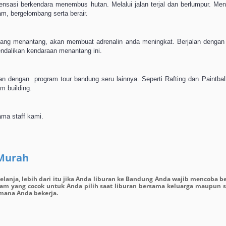
nsasi berkendara menembus hutan. Melalui jalan terjal dan berlumpur. M
am, bergelombang serta berair.
ng menantang, akan membuat adrenalin anda meningkat. Berjalan dengan p
ndalikan kendaraan menantang ini.
n dengan program tour bandung seru lainnya. Seperti Rafting dan Paintball.
m building.
ma staff kami.
 Murah
anja, lebih dari itu jika Anda liburan ke Bandung Anda wajib mencoba b
alam yang cocok untuk Anda pilih saat liburan bersama keluarga maupun 
mana Anda bekerja.