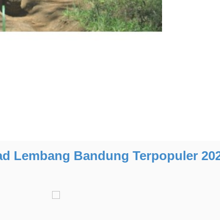
oad Lembang Bandung Terpopuler 20