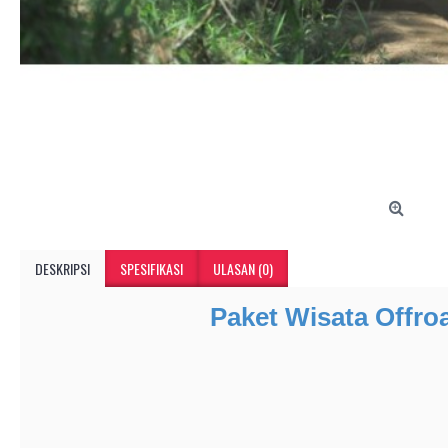
DESKRIPSI
SPESIFIKASI
ULASAN (0)
Paket Wisata Offr