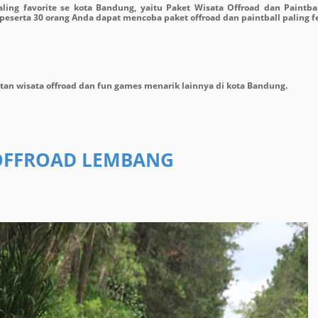
ling favorite se kota Bandung, yaitu Paket Wisata Offroad dan Paintb
eserta 30 orang Anda dapat mencoba paket offroad dan paintball paling 
tan wisata offroad dan fun games menarik lainnya di kota Bandung.
OFFROAD LEMBANG