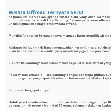
Wisata Offroad Ternyata Seru!
Kegiatan ini merupakan agenda wisata alam yang akan memacu a
outbound saat berada di kota Bandung. Selama perjalanan offroad
untuk digunakan sebagai track wisata offroad.
Mungkin Anda akan bertanya-tanya mengapa harus memilih wisata o
Kegiatan ini juga tidak hanya menawarkan kesan fun saja, selain 
alam bebas dan situasi kondisi yang mendesak juga Anda pun akan 
Liburan ke Bandung? Anda harus mencoba paket wisata offroad yang 
Paket wisata offroad di kota Bandung dengan beberapa pilihan out
building games yang dapat dilakukan di hutan saat melakukan kegi
Berapa sih harga paketnya?
Untuk paket wisata offroad ini biasanya di bandrol dengan harga I
dengan jumlah peserta lebih dari 50 orang, selama melakukan kegiat