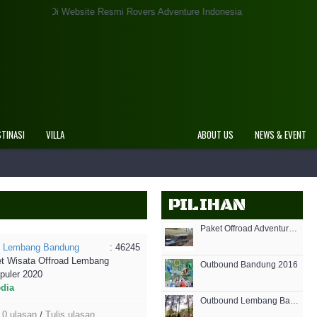
ebsite Resmi Rovers Adventure Indonesia
STINASI
VILLA
ABOUT US
NEWS & EVENT
PILIHAN
Paket Offroad Adventure Bandung Lembang
d Lembang Bandung
: 46245
t Wisata Offroad Lembang
Outbound Bandung 2016
puler 2020
edia
Outbound Lembang Bandung - Rovers Adventure
0 ulasan
Tulis ulasan
/