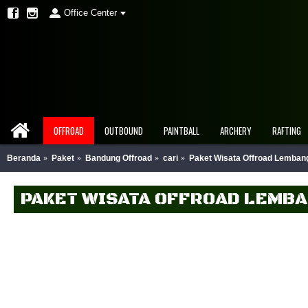
Office Center
OFFROAD
OUTBOUND
PAINTBALL
ARCHERY
RAFTING
Beranda
Paket
Bandung Offroad
cari
Paket Wisata Offroad Lemban
PAKET WISATA OFFROAD LEMB